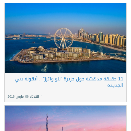
11 حقيقة مدهشة حول جزيرة "بلو واترز" .. أيقونة دبي
الجديدة
الثلاثاء 06 مارس 2018