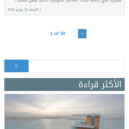
الأربعاء 19 يونيو 2019
1 of 30
>
بحث
Search form
الأكثر قراءة