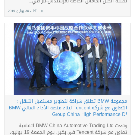
تقنية الجيل الخامس الخاصة بمرسيدس-بنز في...
الثلاثاء 30 يوليو 2019
مجموعة BMW تطلق شراكة لتطوير مستقبل التنقل :
التعاون مع شركة Tencent لبناء منصة الأداء العالي BMW
Group China High Performance D³
وقعت BMW China Automotive Trading Ltd اتفاقية
تعاون مع شركة Tencent في بكين يوم الجمعة 19 يوليو،