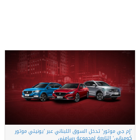
’إم جي موتور‘ تدخل السوق اللبناني عبر ’يونيتي موتور
كومباني‘ التابعة لمجموعة رسامني