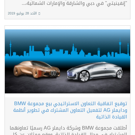
"إنفينيتي" في دبي والشارقة والإمارات الشمالية،...
الأحد 28 يوليو 2019
توقيع اتفاقية التعاون الاستراتيجي بيع مجموعة BMW
ودايملر AG لتفعيل التعاون المشترك في تطوير أنظمة
القيادة الذاتية
أطلقت مجموعة BMW وشركة دايملر AG رسميًا تعاونهما
المشترك في مجال القيادة الذاتية، ووقع ممثلان عن كل