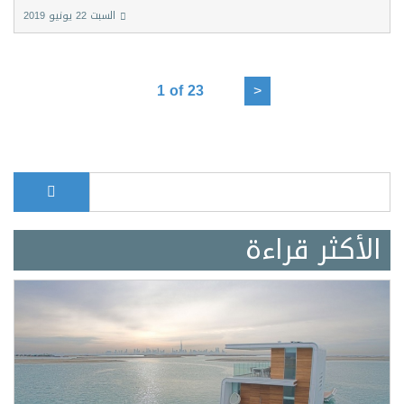
السبت 22 يونيو 2019
1 of 23
>
بحث
Search form
الأكثر قراءة