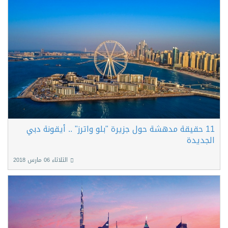
11 حقيقة مدهشة حول جزيرة "بلو واترز" .. أيقونة دبي
الجديدة
الثلاثاء 06 مارس 2018