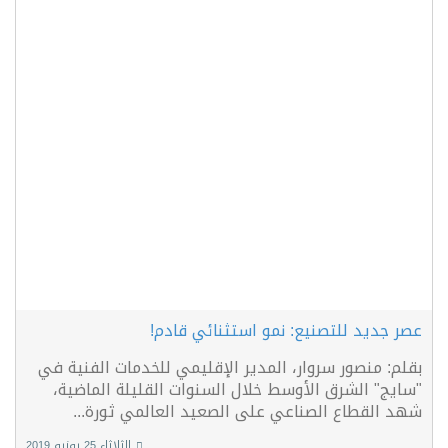
عصر جديد للتصنيع: نمو استثنائي قادم!
بقلم: منصور سروار، المدير الإقليمي للخدمات الفنية في
"سايج" الشرق الأوسط خلال السنوات القليلة الماضية،
شهد القطاع الصناعي على الصعيد العالمي ثورة...
الثلاثاء 25 يونيو 2019