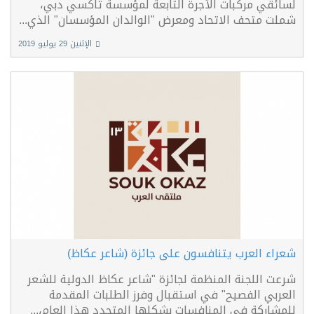
لسائقي مركبات الأجرة التابعة لمؤسسة تاكسي دبي،
شملت متحف الاتحاد ومعرض "الوالدان المؤسسان" الذي...
الإثنين 29 يوليو 2019
شعراء العرب يتنافسون على جائزة (شاعر عكاظ)
شرعت اللجنة المنظمة لجائزة "شاعر عكاظ الدولية للشعر
العربي الفصيح" في استقبال وفرز الطلبات المقدمة
للمشاركة في المنافسات بشكلها المتجدد هذا العام،...