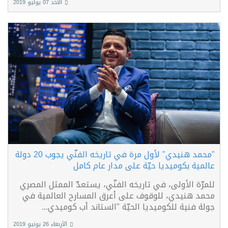
الأحد 07 يوليو 2019
"محمد هنيدي" لأول مرة في تاريخه الفنّي يجوب 20 دولة
عالمية بكوميديا حيّة على مدار عام كامل
للمرّة الأولى، في تاريخه الفنّي، يستعدّ الممثل المصري
محمد هنيدي، للوقوف على أعرق المسارح العالمية في
جولة فنية للكوميديا الحيّة "الستاند أب كوميدي...
الأربعاء 26 يونيو 2019