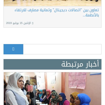
تعاون بين "اتصالات ديجيتال" وثمانية مصارف للارتقاء
بالأنظمة...
الإثنين 15 يوليو 2019
بحث
Search form
أخبار مرتبطة