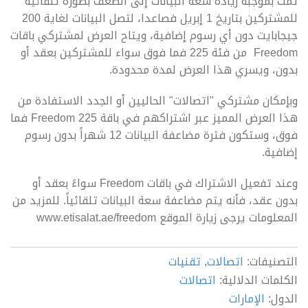
تمت بموجبه زيادة سعة البيانات إلى الضعف بصورة تلقائية
للمشتركين بتاريخ 1 إبريل فصاعدا، لتصل البيانات لغاية 200
جيجابايت دون أي رسوم إضافية، ويتاح العرض لمشتركي باقات
Freedom من فئة 225 فما فوق سواء للمشتركين بعقد أو
بدون، ويسري هذا العرض لمدة محدودة.
وبإمكان مشتركي "اتصالات" الحاليين أو الجدد الاستفادة من
هذا العرض المميز عبر اشتراكهم في باقة Freedom 225 فما
فوق، وستكون فترة مضاعفة البيانات 12 شهراً بدون رسوم
إضافية.
وعند تفعيل الاشتراك في باقات Freedom سواءً بعقد أو
بدون عقد، فأنه يتم مضاعفة سعة البيانات تلقائياً. للمزيد من
المعلومات يرجى زيارة الموقع www.etisalat.ae/freedom
التصنيفات:
اتصالات
,
تقنيات
الكلمات الدلالية:
اتصالات
الدول:
الإمارات