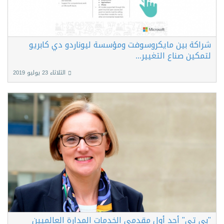
شراكة بين مايكروسوفت ومؤسسة ليوناردو دي كابريو
لتمكين صناع التغيير...
الثلاثاء 23 يوليو 2019
"بي تي" أحد أول مقدمي الخدمات المدارة العالميين