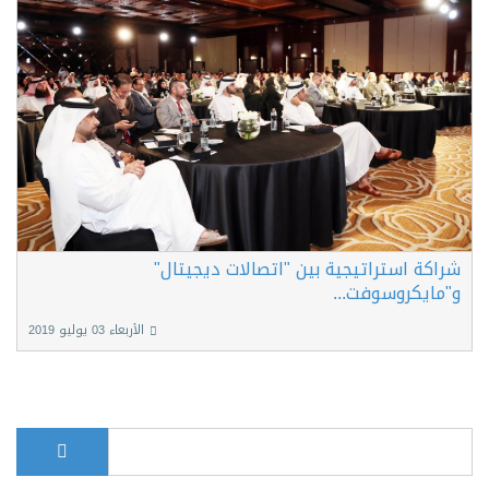
شراكة استراتيجية بين "اتصالات ديجيتال"
و"مايكروسوفت...
الأربعاء 03 يوليو 2019
بحث
Search form