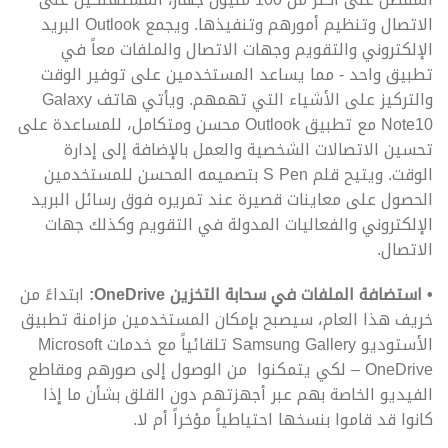
الاتصال وتنظيم أمورهم وتنفيذها. ويجمع Outlook البريد
الإلكتروني والتقويم وجهات الاتصال والملفات معاً في
تطبيق واحد - مما يساعد المستخدمين على توفير الوقت
والتركيز على الأشياء التي تهمهم. ويأتي هاتف Galaxy
Note10 مع تطبيق Outlook محسن ومتكامل، للمساعدة على
تحسين الاتصالات الشخصية والعمل بالإضافة إلى إدارة
الوقت. ويتيح قلم S Pen بتصميمه المحسن للمستخدمين
الحصول على معاينات قصيرة عند تمريره فوق رسائل البريد
الإلكتروني والفعاليات المدولة في التقويم وكذلك جهات
الاتصال.
• استضافة الملفات في سحابة التخزين
OneDrive
:
ابتداءً من
خريف هذا العام، سيصبح بإمكان المستخدمين مزامنة تطبيق
الأستوديو Samsung Gallery تلقائياً مع خدمات Microsoft
OneDrive – لكي يتمكنوا من الوصول إلى صورهم ومقاطع
الفيديو الخاصة بهم عبر أجهزتهم دون القلق بشأن ما إذا
كانوا قد قاموا بنسخها احتياطياً مؤخراً أم لا.