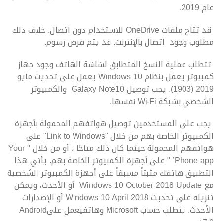
عام 2019.
قد تتاح ملفات OneDrive للاستخدام دون اتصال. خلاف ذلك
مطلوب وجود اتصال بالإنترنت. قد يتم فرض رسوم.
تتطلب عملية النسخ المتطابق لشاشة الهاتف وجود جهاز
كمبيوتر يعمل بنظام Windows 10 يعمل على تحديث مايو
2019 (1903). يجب توصيل Galaxy Note10 والكمبيوتر
الشخصي بشبكة Wi-Fi نفسها.
يجب على المستخدمين توصيل هواتفهم المحمولة بأجهزة
الكمبيوتر الخاصة بهم من خلال "Link to Windows" على
هواتفهم المحمولة حيثما كان ذلك متاحًا ، أو من خلال " Your
Phone app’ " على أجهزة الكمبيوتر الخاصة بهم. يأتي هذا
التطبيق هاتفك مثبتاً مسبقاً على أجهزة الكمبيوتر الشخصية
مع Windows 10 October 2018 Update أو الأحدث، ويمكن
تنزيله على تحديث Windows 10 April 2018 أو الإصدارات
الأحدث. يتطلب حساب Microsoft وهاتفيعمل علىAndroid