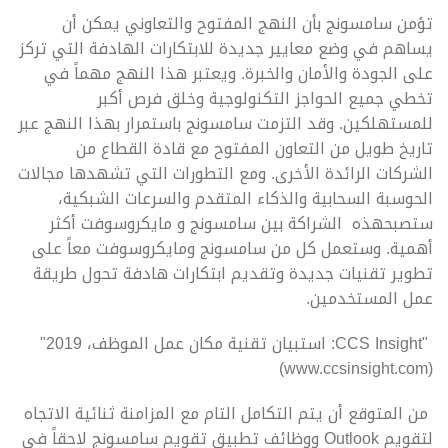
تؤمن سامسونج بأن النهج المفتوح والتعاوني يمكن أن
يساهم في وضع معايير جديدة للابتكارات الهادفة التي تركز
على الجودة والأمان والخبرة. ويعتبر هذا النهج مهماً في
تخطي جميع الحواجز التكنولوجية وخلق فرص أكبر
للمستهلكين. وقد التزمت سامسونج باستمرار بهذا النهج عبر
تاريخ طويل من التعاون المفتوح مع قادة القطاع من
الشركات الرائدة الأخرى. ومع التطورات التي تشهدها مجالات
الحوسبة السحابية والذكاء المتقدم والسرعات الشبكية،
ستصبحهذه الشراكة بين سامسونج و مايكروسوفت أكثر
أهمية. وستعمل كل من سامسونج ومايكروسوفت معاً على
تطوير تقنيات جديدة وتقديم ابتكارات هادفة تحول طريقة
عمل المستخدمين.
"CCS Insight: استبيان تقنية مكان عمل الموظف، 2019"
(www.ccsinsight.com)
من المتوقع أن يتم التكامل التام مع المزامنة ثنائية الاتجاه
لتقويم Outlook ووظائف تطبيق تقويم سامسونج لاحقاً في