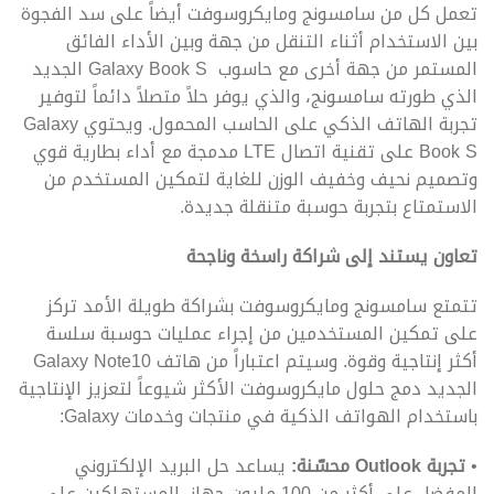
تعمل كل من سامسونج ومايكروسوفت أيضاً على سد الفجوة
بين الاستخدام أثناء التنقل من جهة وبين الأداء الفائق
المستمر من جهة أخرى مع حاسوب Galaxy Book S الجديد
الذي طورته سامسونج، والذي يوفر حلاً متصلاً دائماً لتوفير
تجربة الهاتف الذكي على الحاسب المحمول. ويحتوي Galaxy
Book S على تقنية اتصال LTE مدمجة مع أداء بطارية قوي
وتصميم نحيف وخفيف الوزن للغاية لتمكين المستخدم من
الاستمتاع بتجربة حوسبة متنقلة جديدة.
تعاون يستند إلى شراكة راسخة وناجحة
تتمتع سامسونج ومايكروسوفت بشراكة طويلة الأمد تركز
على تمكين المستخدمين من إجراء عمليات حوسبة سلسة
أكثر إنتاجية وقوة. وسيتم اعتباراً من هاتف Galaxy Note10
الجديد دمج حلول مايكروسوفت الأكثر شيوعاً لتعزيز الإنتاجية
باستخدام الهواتف الذكية في منتجات وخدمات Galaxy:
•
تجربة
Outlook
محسّنة:
يساعد حل البريد الإلكتروني
المفضل على أكثر من 100 مليون جهاز، المستهلكين على