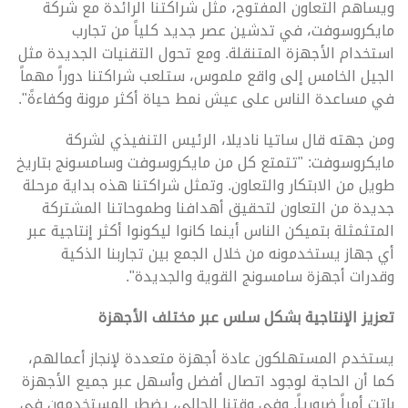
ويساهم التعاون المفتوح، مثل شراكتنا الرائدة مع شركة
مايكروسوفت، في تدشين عصر جديد كلياً من تجارب
استخدام الأجهزة المتنقلة. ومع تحول التقنيات الجديدة مثل
الجيل الخامس إلى واقع ملموس، ستلعب شراكتنا دوراً مهماً
في مساعدة الناس على عيش نمط حياة أكثر مرونة وكفاءةً".
ومن جهته قال ساتيا ناديلا، الرئيس التنفيذي لشركة
مايكروسوفت: "تتمتع كل من مايكروسوفت وسامسونج بتاريخ
طويل من الابتكار والتعاون. وتمثل شراكتنا هذه بداية مرحلة
جديدة من التعاون لتحقيق أهدافنا وطموحاتنا المشتركة
المتثمثلة بتميكن الناس أينما كانوا ليكونوا أكثر إنتاجية عبر
أي جهاز يستخدمونه من خلال الجمع بين تجاربنا الذكية
وقدرات أجهزة سامسونج القوية والجديدة".
تعزيز الإنتاجية بشكل سلس عبر مختلف الأجهزة
يستخدم المستهلكون عادة أجهزة متعددة لإنجاز أعمالهم،
كما أن الحاجة لوجود اتصال أفضل وأسهل عبر جميع الأجهزة
باتت أمراً ضرورياً. وفي وقتنا الحالي، يضطر المستخدمون في