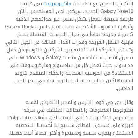
التكامل الحصري مع تطبيقات
ماكيروسوفت
في هاتف
Galaxy Note10 الجديد، سيكون لدى المستخدمين الآن
طريقة بسيطة للعمل بشكل سلس عبر هواتفهم الذكية
وأجهزة الحاسوب الشخصية، بينما يقدم حاسوب Galaxy Book
S تجربة جديدة تماماً في مجال الحوسبة المتنقلة بفضل
قابلية التنقل الفريدة وقدرات الأداء الفائقة من الجيل التالي.
وتستمر الشراكة الاستثنائية بين الشركتين بالتوسع من خلال
تحقيق أفضل استفادة من منصات Galaxy و Windows على
حد سواء، حيث تعمل كل من سامسونج ومايكروسوفت على
الاستفادة من الحوسبة السحابية والذكاء المتقدم لتزويد
المستهلكين بتجارب متنقلة غنية وسلسة في عصر الجيل
الخامس.
وقال دي جي كوه، الرئيس والمدير التنفيذي لقسم
تكنولوجيا المعلومات والاتصالات المتنقلة في شركة
سامسونج للإلكترونيات: "في الوقت الذي نشهد فيه تحولات
كبيرة على مستوى القطاع، ستتيح لنا أجهزتنا الشخصية
الاستمتاع بتجارب سلسة ومستمرة وأكثر اتصالاً أينما ذهبنا.