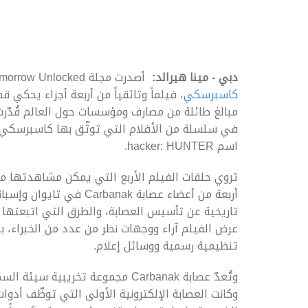
دبي - مينا هيرالد:
أصدرت مجلة Tomorrow Unlocked الإلكترونية المعنية بالثقافة الرقمية، والتي أسستها
كاسبرسكي
مبالغ طائلة من مصارف ومؤسسات حول العالم قُدّرت بأكث
في سلسلة من الأفلام التي توثّق بها كاسبرسكي ل
اسم hacker: HUNTER.
أربعة من أعضاء عصابة nak
تاريخية عن تأسيس العصابة، والطرق التي اتبعتها 
عرض الفيلم آراء ووجهات نظر من عدد من الخبراء،
تنظيمية رسمية ووسائل إعلام.
وتُعدّ عصابة Carbanak مجموعة تخر
وكانت العصابة الإلكترونية الأولى التي توظّف أدو