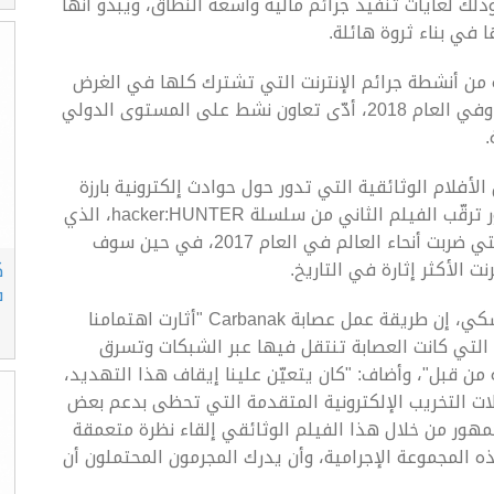
ذلك لغايات تنفيذ جرائم مالية واسعة النطاق، ويبدو أنها
ا في بناء ثروة هائلة.
لة لمجموعة من أنشطة جرائم الإنترنت التي تشترك كلها في الغرض
نفسه المتمثل بتحقيق مكاسب مالية غير مشروعة. وفي العام 2018، أدّى تعاون نشط على المستوى الدولي
.
لأفلام الوثائقية التي تدور حول حوادث إلكترونية بارزة
وصعت في أنحاء متفرقة من العالم. ويمكن للجمهور ترقّب الفيلم الثاني من سلسلة hacker:HUNTER، الذي
يعرض قصة عملية Wannacry التخريبية الشهيرة التي ضربت أنحاء العالم في العام 2017، في حين سوف
ت الأكثر إثارة في التاريخ.
ك
ف
وقال يورنت ڤان دير ڤيل الخبير الأمني لدى كاسبرسكي، إن طريقة عمل عصابة Carbanak "أثارت اهتمامنا
 التي كانت العصابة تنتقل فيها عبر الشبكات وتسرق
ه من قبل"، وأضاف: "كان يتعيّن علينا إيقاف هذا التهديد،
بحملات التخريب الإلكترونية المتقدمة التي تحظى بدعم بعض
مهور من خلال هذا الفيلم الوثائقي إلقاء نظرة متعمقة
ه المجموعة الإجرامية، وأن يدرك المجرمون المحتملون أن