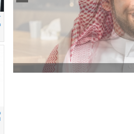
"
ف
ش
ا