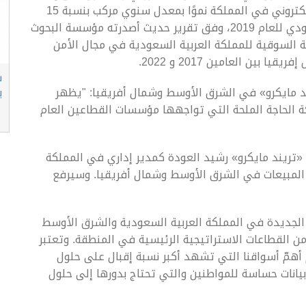
نقلة نوعية في عملياتهم. ويشهد سوق الأمن الالكتروني في المملكة نموًا بمعدل سنوي مركب بنسبة 15
بالمائة ليصل وفق التوقعات إلى 13 مليار ريـال سعودي للعام 2019، وفق تقرير حديث أصدرته مؤسسة البحوث
صة السوقية للمملكة العربية السعودية في مجال الأمن
ين العامين 2017 و 2022.
ش
ند مايكرو» في الشرق الأوسط وشمال أفريقيا: "يظهر
ب
ة الحاجة الملحة التي تواجهها مؤسسات القطاعين العام
«تريند مايكرو» رشيد العودة كمدير إداري في المملكة
 المبيعات في الشرق الأوسط وشمال أفريقيا. وسيرفع
نا الجديدة في المملكة العربية السعودية والشرق الأوسط
ن القطاعات الاستراتيجية الرئيسية في المنطقة. وتعتبر
م أهمّ أسواقنا التي تشهد أكبر نسبة إقبال على حلول
وبيانات حساسة للمواطنين والتي تحتاج بدورها إلى حلول