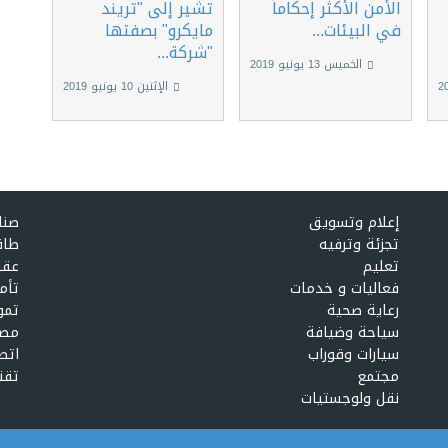
الأمن الأكثر إحكاماً
تشير إلى "تريند
في البيئات...
مايكرو" بصفتها
"شركة...
الخميس 13 يونيو 2019
الإثنين 10 يونيو 2019
إعلام وتسويق
صنا
تجزئة وترفيه
طاق
تعليم
عقا
فعاليات و خدمات
تأم
رعاية صحية
تمو
سياحة وضيافة
مصا
سيارات وقوراب
اتص
مجتمع
تقن
نقل ولوجستيات