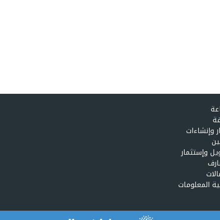
عة
ة
ر وإنشاءات
ين
يل وإستثمار
رف
الات
ية المعلومات