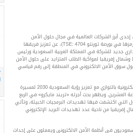
 إحدى أبرز الشركات العالمية في مجال حلول الأمن
الالكتروني، (رمزها في بورصة طوكيو TYO: 4704 ورمزها في بورصة تورنتو TSE: 4704)، عن تعزيز فريقها
اري جديد للشركة في المملكة العربية السعودية ورئيس
شمال إفريقيا لمواكبة الطلب المتزايد على حلول الأمن
وصول سوق الأمن الالكتروني في المنطقة إلى رقم قياسي
"
ا
وتواجه المملكة مستويات مرتفعة من الهجمات الإلكترونية بالتوازي مع تعزيز رؤية السعودية 2030 لمسيرة
عة العشرين. ويظهر بحث أجرته «تريند مايكرو» في الربع
 من أكثر الدول التي اكتشفت فيها تهديدات البرمجيات الخبيثة، وتأتي
 إفريقيا من ناحية عدد تهديدات البريد الإلكتروني
لسعوديون في أنظمة الأمن الالكتروني ويعملون على إحداث