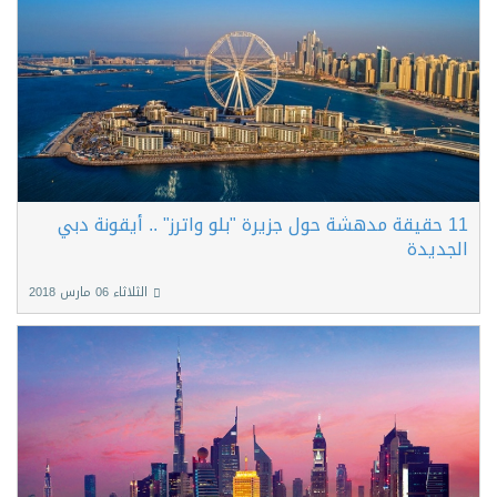
11 حقيقة مدهشة حول جزيرة "بلو واترز" .. أيقونة دبي
الجديدة
الثلاثاء 06 مارس 2018