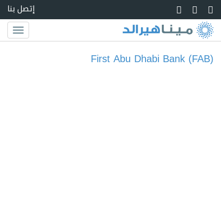
Skip to main conte
إتصل بنا
Toggle
igation
First Abu Dhabi Bank (FAB)