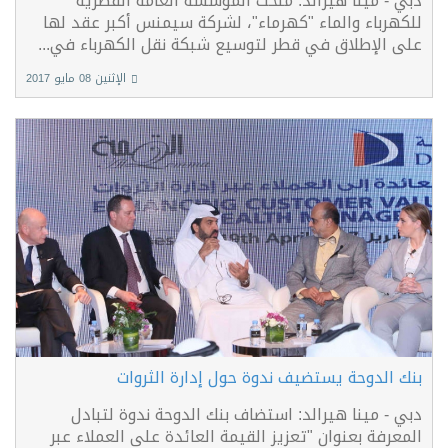
دبي - مينا هيرالد: منحت المؤسسة العامة القطرية
للكهرباء والماء "كهرماء"، لشركة سيمنس أكبر عقد لها
على الإطلاق في قطر لتوسيع شبكة نقل الكهرباء في...
الإثنين 08 مايو 2017
بنك الدوحة يستضيف ندوة حول إدارة الثروات
دبي - مينا هيرالد: استضاف بنك الدوحة ندوة لتبادل
المعرفة بعنوان "تعزيز القيمة العائدة على العملاء عبر