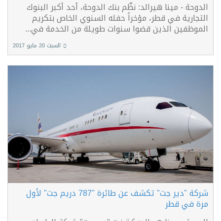
الدوحة - مينا هيرالد: نظّم بنك الدوحة، أحد أكبر البنوك
التجارية في قطر، مؤخراً حفله السنوي الخاص بتكريم
الموظفين الذين قضوا سنوات طويلة من الخدمة في...
السبت 20 مايو 2017
شركة "دير جت" تكشف عن طائرة "787 دريم جت" لأول
مرة في قطر