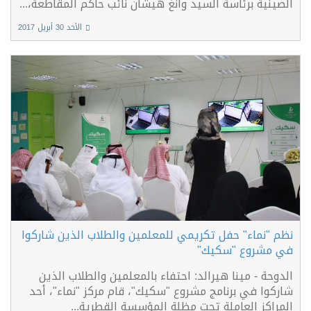
الصينية برئاسة السيد وانغ هيشان نائب حاكم المقاطعة،...
الأحد 30 أبريل 2017
نظم "نماء" حفل تكريمي للمعلمين والطلاب الذين شاركوا
في مشروع "سكيك"
الدوحة - مينا هيرالد: احتفاء بالمعلمين والطلاب الذين
شاركوا في برنامج مشروع "سكيك"، قام مركز "نماء"، أحد
المراكز العاملة تحت مظلة المؤسسة القطرية...