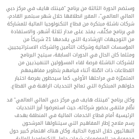
وستضم الدورة الثالثة من برنامج "فينتك هايف في مركز دبي
المالي العالمي"، المقرر انطلاقها خلال شهر سبتمبر القادم،
شركات ناشئة مبتكرة من قطاع التكنولوجيا المالية للمشاركة
في برنامج مكثّف، يمتد على مدار ثلاثة أشهر، والاستفادة
من التوجيهات الإرشادية التي يقدمها 21 شريكاً من
المؤسسات المالية وشركات التأمين والشركاء الاستراتيجيين.
ومثلما كان الحال في الدورات السابقة، سيتيح البرنامج
للشركات الناشئة فرصة لقاء المسؤولين التنفيذيين من
القطاعات ذات الصّلة أثناء قيامهم بتطوير مفاهيمهم
المتميّزة في مراحلها الأولى، كما سيحظون بفرصة اختبار
حلولهم المبتكرة التي تعالج التحديات الراهنة في القطاع.
وكان برنامج "فينتك هايف في مركز دبي المالي العالمي" قد
نظّم ملتقى بحضور شركائه، حيث استعرضوا أبرز التحديات
الرئيسية أمام قطاع الخدمات المالية في المنطقة بهدف
رسم ملامح إطار المفاهيم التي سيتناولها المرشحون
النهائيون خلال الدورة الحالية. وكان هناك اهتمام كبير حول
مجموعة من الموضوعات شملت حلول التكنولوجيا المالية