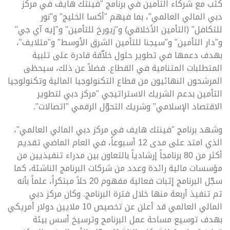
كثب مع شركاء التأمين في برنامج "فينتك هايف في مركز
دبي المالي العالمي"، بما فيهم "أكسا الخليج" و"نور
للتكافل" (التأمين الأخلاقي) و"زيورخ للتأمين" و"إيه آي جي"
و"دار التأمين" و"سيجنا للتأمين الشرق الأوسط" و"متلايف"،
بهدف دعمها في تطوير حلول خلاّقة قادرة على تلبية
المتطلبات المتنامية في القطاع. فضلاً عن ذلك، سيحظى
المرشحون النهائيون من قطاع التكنولوجيا المالية وتكنولوجيا
التأمين بدعم الشريك الاستراتيجي "مركز دبي لتطوير
الاقتصاد الإسلامي" وشريك التحوّل الرقمي "اتصالات".
وشهد برنامج "فينتك هايف في مركز دبي المالي العالمي"،
الذي امتد على مدى 12 أسبوعاً، في العام الماضي
تقديم
أكثر من 80 برنامجاً إرشادياً بالتعاون بين مدراء تنفيذيين من
مؤسسات مالية رائدة وعدد من شركات البرنامج الناشئة، كما
سجّل البرنامج إثبات فعالية مفهوم 20 حلاً مبتكراً، علماً بأنه
تم تنفيذ أربعة منها خلال فترة البرنامج. وكان مركز دبي
المالي العالمي قد أعلن عن تخصيص 10 ملايين دولار أمريكي
بهدف توسيع مساحة عمل البرنامج وترسيخ أسس بيئة