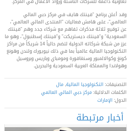
تعاونية داعمة للشركات الناشئة وروّاد الأعمال في المركز.
وقد أعلن برنامج "فينتك هايف في مركز دبي المالي
العالمي"، على هامش فعاليات "المنتدى المالي العالمي"،
عن توقيع ثلاثة مذكرات تفاهم مع شركاء جدد وهم "فينتك
السعودية" و"فينتك ديستريكت" و"فينتك إسطنبول"، وهو ما
عزز من شبكة شركاته الدولية لتضم حالياً 14 شريكاً من مراكز
التكنولوجيا المالية عالمياً بما في ذلك نيويورك ولندن وهونغ
كونغ وكوالالمبور وسنغافورة ومومباي وباريس وبروسيل
وهولاندا والمملكة العربية السعودية والبحرين.
التصنيفات:
التكنولوجيا المالية
,
مال
الكلمات الدلالية:
مركز دبي المالي العالمي
الدول:
الإمارات
أخبار مرتبطة