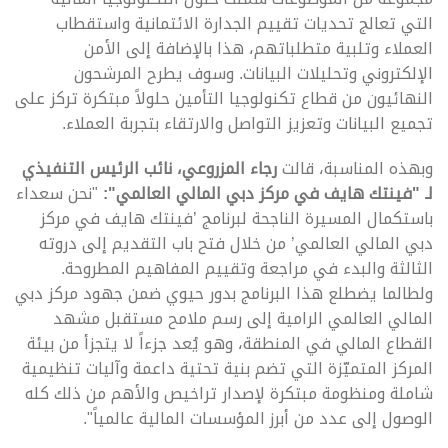
التي تعالج تحديات تقييم الجدارة الائتمانية واستقطاب
العملاء وتلبية متطلباتهم، هذا بالإضافة إلى الأمن
الإلكتروني وتحليلات البيانات. وسوف يطرح المرشحون
النهائيون من قطاع تكنولوجيا التأمين حلولاً مبتكرة تركز على
تجميع البيانات وتعزيز التواصل والارتقاء بتجربة العملاء.
وبهذه المناسبة، قالت
رجاء المزروعي، نائب الرئيس التنفيذي
لـ "فينتك هايف في مركز دبي المالي العالمي":
"نحن سعداء
باستكمال المسيرة الناجحة لبرنامج ’فينتك هايف في مركز
دبي المالي العالمي’ من خلال فتح باب التقديم إلى دروته
الثالثة والبدء في مراجعة وتقييم المفاهيم المطروحة.
ولطالما يضطلع هذا البرنامج بدور حيوي ضمن جهود مركز دبي
المالي العالمي الرامية إلى رسم ملامح مستقبل مشهد
القطاع المالي في المنطقة، وهو يُعد جزءاً لا يتجزأ من بيئة
المركز المتميّزة التي تضم بنية تحتية داعمة وآليات تنظيمية
شاملة ومنظومة مبتكرة لإصدار تراخيص والأهم من ذلك كله
الوصول إلى عدد من أبرز المؤسسات المالية عالمياً".