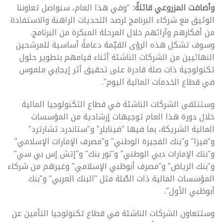
وأضافت المزروعي قائلةً:
"وفي هذا العام، سنواصل تعاوننا
الوثيق مع شركاء البرنامج لرصد التحديات الراهنة والاستفادة
من أفكارهم وآرائهم خلال المرحلة المبكرة من البرنامج.
وسوف تشكل هذه الرؤى القيّمة دعامةً أساسية للمرشحين
النهائيين من الشركات الناشئة أثناء قيامهم بتطوير حلول
تكنولوجية ذات صلة قادرة على تحقيق أثر إيجابي ملموس
في قطاع الخدمات المالية اليوم".
وستتلقى الشركات الناشئة في قطاع التكنولوجيا المالية
خلال دورة هذا العام توجيهات إرشادية من المؤسسات
المالية الشريكة، بما فيها "فينابلر" و"ستاندرد تشارترد"
و"فيزا" و"بنك الفجيرة الوطني" و"مصرف الإمارات الإسلامي"
و"بنك الإمارات دبي الوطني" و"نور بنك" و"إتش إس بي سي"
و"بنك الرياض" و"مصرف أبوظبي الإسلامي" وغيرهم من شركاء
المؤسسات المالية ذات الصّلة مثل "البنك العربي" و"بنك
أبوظبي الأول".
وستتعاون الشركات الناشئة في قطاع تكنولوجيا التأمين عن