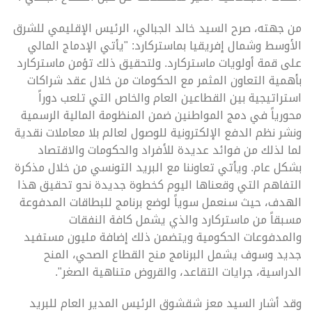
من جهته، صرح السيد خالد الجبالي، الرئيس الإقليمي للشرق
الأوسط وشمال إفريقيا بماستركارد: "يأتي الإدماج المالي
على قمة أولويات ماستركارد. ولتحقيق ذلك تؤمن ماستركارد
بأهمية التعاون المثمر مع الحكومات من خلال عقد شراكات
استراتيجية بين القطاعين العام والخاص التي تلعب دوراً
محورياً في دمج المواطنين ضمن المنظومة المالية الرسمية
ونشر نظم الدفع الإلكترونية للوصول لعالم بلا معاملات نقدية
لما لذلك من فوائد عديدة للأفراد والحكومات والاقتصاد
بشكل عام. ويأتي تعاوننا مع البريد التونسي من خلال مذكرة
التفاهم التي وقعناها اليوم كخطوة جديدة نحو تحقيق هذا
الهدف، حيث سنعمل سوياً لوضع برنامج للبطاقات المدفوعة
مسبقاً من ماستركارد والذي يشمل كافة النفقات
والمدفوعات الحكومية ويتضمن ذلك إضافة مليون مستفيد
جديد وسوف يشمل البرنامج منح القطاع الصحي، المنح
الدراسية، جرايات التقاعد، والقروض متناهية الصغر".
وقد أشار السيد معز شقشوق الرئيس المدير العام للبريد