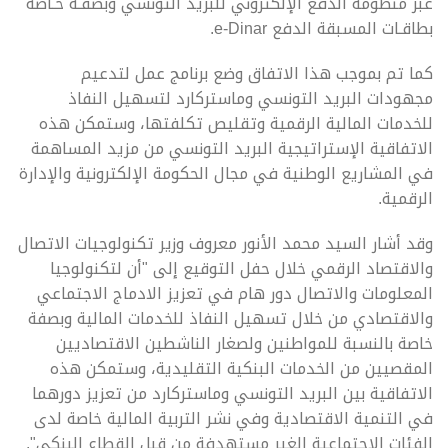
عبر منظومة الدفع الإلكتروني للبريد التونسي وبصفـة خـاصة
بطاقـات المسبقة الدفع e-Dinar.
كما تم بموجب هذا الاتفاق وضع برنامج عمل لتدعيم
مجهودات البريد التونسي وماستركارد لتسهيل النفاذ
للخدمات المالية الرقمية وتقليص تكلفتها، وستمكن هذه
الاتفاقية الإستراتيجية البريد التونسي من مزيد المساهمة
في المشاريع الوطنية في مجال الحكومة الإلكترونية والإدارة
الرقمية.
وقد أشار السيد محمد الأنور معروف وزير تكنولوجيات الاتصال
والاقتصاد الرقمي خلال حفل التوقيع إلى "أن لتكنولوجيا
المعلومات والاتصال دور هام في تعزيز الادماج الاجتماعي
والاقتصادي من خلال تسهيل النفاذ للخدمات المالية وبصفة
خاصة بالنسبة للمواطنين ولصغار الناشطين الاقتصاديين
المقصيين من الخدمات البنكية التقليدية، وستمكن هذه
الاتفاقية بين البريد التونسي وماستركارد من تعزيز دورهما
في التنمية الاقتصادية وفي نشر التربية المالية خاصة لدى
الفئات الاجتماعية الغير مستهدفة من قبل القطاع البنكي".