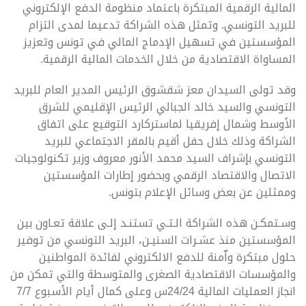
المالية الرقمية المبتكرة باعتماد منظومة الدفع الإلكتروني
للبريد التونسي. وتمثل هذه الشراكة تدعيما لمدى التزام
المؤسستين في تسهيل الإدماج المالي في تونس وتعزيز
المساواة الاقتصادية من خلال الخدمات المالية الرقمية.
وقد تولى السيدان معز شقشوق الرئيس المدير العام للبريد
التونسي والسيد خالد الجبالي الرئيس الإقليمي للشرق
الأوسط وشمال إفريقيا لماستركارد التوقيع على اتفاق
الشراكة وذلك خلال حفل أقيم بالمقر الاجتماعي للبريد
التونسي بإشراف السيد محمد الأنور معروف وزير تكنولوجيات
الاتصال والاقتصاد الرقمي وبحضور إطارات المؤسستين
وممثلين عن بعض وسائل الإعلام بتونس.
وسـتمكـن هذه الشراكة الـتـي تستنـد إلـى علاقة تعـاون بين
المؤسستين منذ عشـرات السنيـن، البريد التونسي من توفير
حلول مبتكرة واّمنة للدفع الالكتروني لفائدة المواطنين
والمؤسسات الاقتصادية الصغرى والمتوسطة والتي تمكن من
انجاز العمليات المالية 24/24س وعلى كمال أيام الأسبوع 7/7