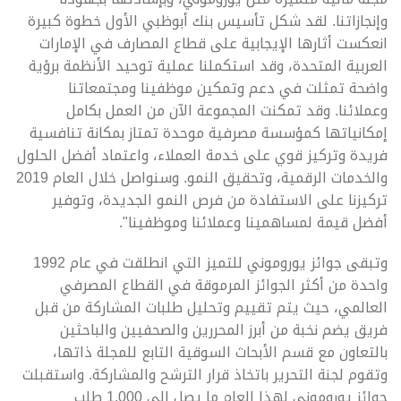
وإنجازاتنا. لقد شكل تأسيس بنك أبوظبي الأول خطوة كبيرة
انعكست أثارها الإيجابية على قطاع المصارف في الإمارات
العربية المتحدة، وقد استكملنا عملية توحيد الأنظمة برؤية
واضحة تمثلت في دعم وتمكين موظفينا ومجتمعاتنا
وعملائنا. وقد تمكنت المجموعة الآن من العمل بكامل
إمكانياتها كمؤسسة مصرفية موحدة تمتاز بمكانة تنافسية
فريدة وتركيز قوي على خدمة العملاء، واعتماد أفضل الحلول
والخدمات الرقمية، وتحقيق النمو. وسنواصل خلال العام 2019
تركيزنا على الاستفادة من فرص النمو الجديدة، وتوفير
أفضل قيمة لمساهمينا وعملائنا وموظفينا".
وتبقى جوائز يوروموني للتميز التي انطلقت في عام 1992
واحدة من أكثر الجوائز المرموقة في القطاع المصرفي
العالمي، حيث يتم تقييم وتحليل طلبات المشاركة من قبل
فريق يضم نخبة من أبرز المحررين والصحفيين والباحثين
بالتعاون مع قسم الأبحاث السوقية التابع للمجلة ذاتها،
وتقوم لجنة التحرير باتخاذ قرار الترشح والمشاركة. واستقبلت
جوائز يوروموني لهذا العام ما يصل إلى 1,000 طلب