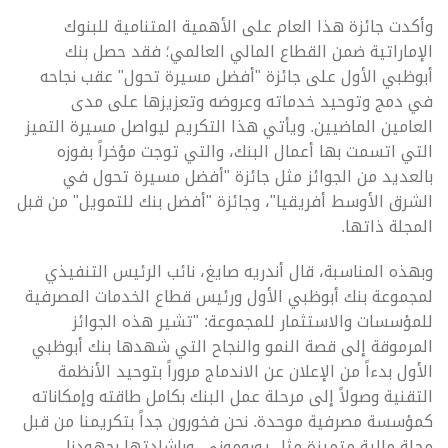
وأكدت جائزة هذا العام على الأهمية المتنامية للبنوك
الإماراتية ضمن القطاع المالي العالمي؛ فقد حصل بنك
أبوظبي الأول على جائزة "أفضل مسيرة تحول" عقب نجاحه
في دمج وتوحيد خدماته وعروضه وتعزيزها على مدى
العامين الماضيين. ويأتي هذا التكريم ليواصل مسيرة التميز
التي اتسمت بها أعمال البنك، والتي توجت مؤخراً بفوزه
بالعديد من الجوائز مثل جائزة "أفضل مسيرة تحول في
الشرق الأوسط أفريقيا"، وجائزة "أفضل بنك للتمويل" من قبل
المجلة ذاتها.
وبهذه المناسبة، قال أندريه صايغ، نائب الرئيس التنفيذي
لمجموعة بنك أبوظبي الأول ورئيس قطاع الخدمات المصرفية
للمؤسسات والاستثمار للمجموعة: "تشير هذه الجوائز
المرموقة إلى قصة النمو والنجاح التي شهدها بنك أبوظبي
الأول بدءاً من الإعلان عن الاندماج مروراً بتوحيد الأنظمة
التقنية وصولاً إلى مرحلة عمل البنك بكامل طاقته وإمكاناته
كمؤسسة مصرفية موحدة. نحن فخورون جداً بتكريمنا من قبل
مجلة مالية متميزة مثل يوروموني، وبإشادتها بجهودنا