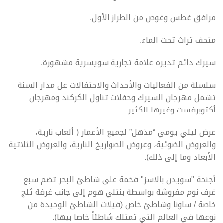
مرافق غطس وغوص من الطراز الأول.
متحف تراث تحت الماء.
سيرك دائم تديره علامة تجارية سويسرية مشهورة.
سلسلة من الفعاليات والأحداث والاحتفالات عل مدار السنة
تشمل مهرجان السيرك وحفلات تناول الكركند ومهرجان
أكتوبرفست وغيرها الكثير.
عرض ليلي يومي “مذهل” لجميع الأعمار ( ألعاب نارية،
والعروض الضوئية، وعروض الصواريخ النارية، والعروض الثلاثية
الأبعاد وما إلى ذلك).
أجنحة "سويدن بالاسز" فخمة على شاطئ البحر تضم سبع
غرف نوم مفروشة بواسطة بنتلي هوم إلى جانب غرفة ثلج
خاصة / ساونا وشاطئ خاص (فيلات الشاطئ الوحيدة من
نوعها في العالم التي تمتلك شاطئاً خاصا بيها).