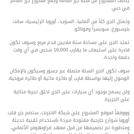
يتألف المشروع من ستة جزر مقامة ويقع مشروع جزر العالم
في دبي.
وتمثل الجزر كلاً من ألمانيا، السويد، أوروبا الرئيسية، سانت
بترسبورغ، سويسراً وموناكو.
تمتد الجزر على مساحة ستة ملايين قدم مربع وسوف تكون
قادرة على استيعاب ما يقارب 16,000 شخص في أي وقت
دفعة واحدة.
سوف تكون الجزر الستة متصلة عبر جسور وسيكون بالإمكان
الوصول إليها بواسطة قارب أو طائرة مائية أو طائرة مروحية.
ولن يسمح بوجود أي سيارات على الجزر لخلق تجربة مثالية
على الجزيرة.
وووفقاً لموقع المشروع على شبكة الانترنت، ستضم جزر قلب
أوروبا شوارع خارجية مفتوحة مبردة باستخدام تقنية حديثة
ومتطورة تم تصميمها من قبل معهد فراونهوفر الألماني،