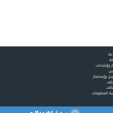
عة
ة
ر وإنشاءات
ين
يل وإستثمار
رف
الات
ية المعلومات