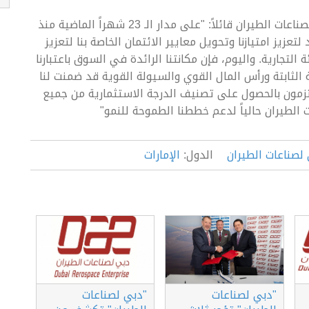
وعلق فيروز تارابور ، الرئيس التنفيذي لشركة دبي لصناعات الطيران قائلاً: "على مدار الـ 23 شهراً الماضية منذ
عزيز امتيازنا وتحويل معايير الائتمان الخاصة بنا لتعزيز
تجارية. واليوم، فإن مكانتنا الرائدة في السوق باعتبارنا
ة الثابتة ورأس المال القوي والسيولة القوية قد ضمنت لنا
زمون بالحصول على تصنيف الدرجة الاستثمارية من جميع
الطيران حالياً لدعم خططنا الطموحة للنمو"
لصناعات الطيران
الدول:
الإمارات
"دبي لصناعات
"دبي لصناعات