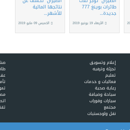
الطيران" تؤجر ثلاث
الطيران" تكشف عن
طائرات بوينغ 777
نتائجها المالية
جديدة...
للأشهر...
الأربعاء 19 يونيو 2019
الخميس 09 مايو 2019
إعلام وتسويق
صنا
تجزئة وترفيه
طاق
تعليم
عقا
فعاليات و خدمات
تأم
رعاية صحية
تمو
سياحة وضيافة
مصا
سيارات وقوراب
اتص
مجتمع
تقن
نقل ولوجستيات