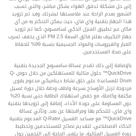
إلى حل مشكلة تدفق الهواء بشكل مباشر، والتي تسبب
الشعور بعدم الراحة عند ملامستها لبشرتك. وقد تم تزويد
هذا الجهاز بتقنية واي فاي، حيث يمكن التحكم به من أي
مكان عبر تطبيق المنزل الذكي لسامسونج، كما تم تزويد
جهاز التكييف بفلتر فائق السعة PM 2.5 الذي يخفف تسرب
الغبار والفيروسات والمواد الجسيمية بنسبة 99% للحفاظ
على صحة المستخدمين.
بالإضافة إلى ذلك تقدم غسالة سامسونج الجديدة بتقنية
QuickDrive™ حلول مثالية للمستهلكين من خلال حوض Q-
Drum للمساعدة على خلق نشاط ديناميكي مدعوم بقوى
مزدوجة تزيل الأوساخ بسرعة ولطف ودقة خلال دورة غسيل
مكثفة وكاملة، مع خفض استهلاك الطاقة حتى نسبة 20%
دون المساومة على جودة الأداء، إضافة إلى تزويدها بتقنية
واي فاي، للتحكم بها ومراقبتها عن بعد. وتأتي غسالة
QuickDrive™ مع مساعد الغسيل Q-Rator المدعوم بتقنية
الذكاء الاصطناعي، لتقديم نصائح للمستخدمين وتخطيط
دورة الغسيل المثالية، ما يلغي الحاجة إلى التخمين حول