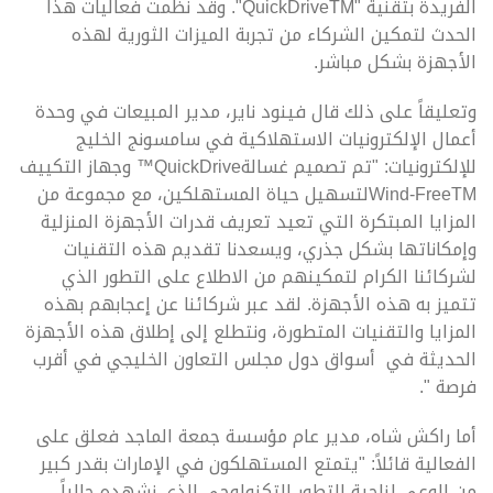
الفريدة بتقنية "QuickDriveTM". وقد نظمت فعاليات هذا
الحدث لتمكين الشركاء من تجربة الميزات الثورية لهذه
الأجهزة بشكل مباشر.
وتعليقاً على ذلك قال فينود ناير، مدير المبيعات في وحدة
أعمال الإلكترونيات الاستهلاكية في سامسونج الخليج
للإلكترونيات: "تم تصميم غسالةQuickDrive™ وجهاز التكييف
Wind-FreeTMلتسهيل حياة المستهلكين، مع مجموعة من
المزايا المبتكرة التي تعيد تعريف قدرات الأجهزة المنزلية
وإمكاناتها بشكل جذري، ويسعدنا تقديم هذه التقنيات
لشركائنا الكرام لتمكينهم من الاطلاع على التطور الذي
تتميز به هذه الأجهزة. لقد عبر شركائنا عن إعجابهم بهذه
المزايا والتقنيات المتطورة، ونتطلع إلى إطلاق هذه الأجهزة
الحديثة في أسواق دول مجلس التعاون الخليجي في أقرب
فرصة ".
أما راكش شاه، مدير عام مؤسسة جمعة الماجد فعلق على
الفعالية قائلاً: "يتمتع المستهلكون في الإمارات بقدر كبير
من الوعي لناحية التطور التكنولوجي الذي نشهده حالياً،