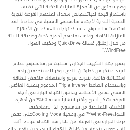
وهم يبحثون عن الأجهزة المنزلية الذكية التي تضيف
باستمرار قيمة لحياتهم.نحن سعداء لمنحهم الفرصة لتجربة
التقنية الثورية لأجهزة سامسونج الرقمية في متاجرنا. لقد
استمعت سامسونج بدقة لاحتياجات العملاء من الأجهزة
المنزلية الخاصة، وقامت بمنحهم أجهزة ذكية وصديقة للبيئة
من خلال إطلاق غسالة QuickDrive ومكيف الهواء
WindFree."
يتميز جهاز التكييف الجداري سبليت من سامسونج بنظام
تبريد مبتكر من خطوتين، الذي يوفر للمستخدمين راحة
استثنائية فائقة، بتبريد سريع واستهلاك منخفض للطاقة،
وباستخدام الضاغط Triple Inverter المدعوم بتقنية العاكس
الرقمي ثماني الأقطاب، يتدفق الهواء البارد في أرجاء
الغرفة بشكل أسرع وأكثر انتشاراً بنسبة 63%* من أجهزة
التكييف التقليدية من سامسونج. لذا يعملمكيف
الهواءWind-Free™ في وضعية Cooling Modeعلى خفض
درجة الحرارة في الغرفة من خلال نشر الهواء عبر21 ألف
ثقب صغير، يتدفق من خلالها الهواء البارد، حيث يؤدي ذلك