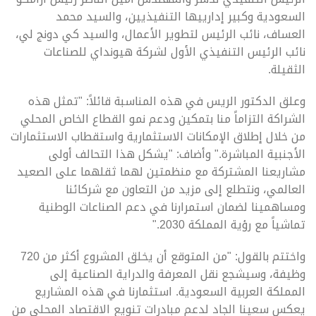
السعودية وكبير إدارييها التنفيذيين، والسيد محمد
العساف، نائب الرئيس لتطوير الأعمال، والسيد كي دونج لي،
نائب الرئيس التنفيذي الأول لشركة هيونداي للصناعات
الثقيلة.
وعلق الدكتور الريس في هذه المناسبة قائلاً: "تمثل هذه
الشراكة التزاماً منا بتمكين ودعم نمو القطاع الخاص المحلي
من خلال إطلاق الإمكانات الاستثمارية واستقطاب الاستثمارات
الأجنبية المباشرة." وأضاف: "يشكل هذا التحالف أولى
مشاريعنا المشتركة مع منظمتين لهما ثقلهما على الصعيد
العالمي، ونتطلع إلى مزيد من التعاون مع شركائنا
ومساهمينا لضمان استمرارنا في دعم الصناعات الوطنية
تماشياً مع رؤية المملكة 2030."
واختتم بالقول: "من المتوقع أن يخلق المشروع أكثر من 720
وظيفة، وسيشجع نقل المعرفة والدراية الصناعية إلى
المملكة العربية السعودية. استثمارنا في هذه المشاريع
يعكس سعينا الجاد لدعم مبادرات تنويع الاقتصاد المحلي من