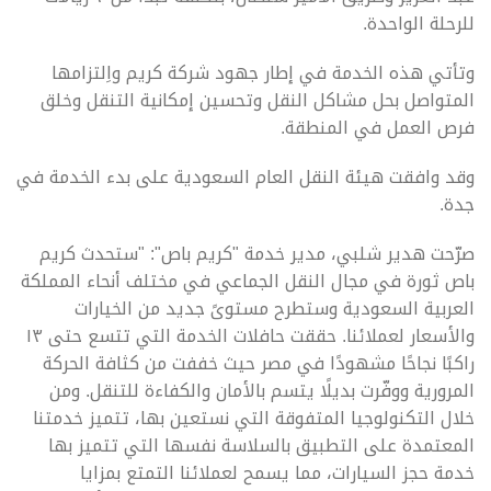
للرحلة الواحدة.
وتأتي هذه الخدمة في إطار جهود شركة كريم واِلتزامها
المتواصل بحل مشاكل النقل وتحسين إمكانية التنقل وخلق
فرص العمل في المنطقة.
وقد وافقت هيئة النقل العام السعودية على بدء الخدمة في
جدة.
صرّحت هدير شلبي، مدير خدمة "كريم باص": "ستحدث كريم
باص ثورة في مجال النقل الجماعي في مختلف أنحاء المملكة
العربية السعودية وستطرح مستوىً جديد من الخيارات
والأسعار لعملائنا. حققت حافلات الخدمة التي تتسع حتى ١٣
راكبًا نجاحًا مشهودًا في مصر حيث خففت من كثافة الحركة
المرورية ووفّرت بديلًا يتسم بالأمان والكفاءة للتنقل. ومن
خلال التكنولوجيا المتفوقة التي نستعين بها، تتميز خدمتنا
المعتمدة على التطبيق بالسلاسة نفسها التي تتميز بها
خدمة حجز السيارات، مما يسمح لعملائنا التمتع بمزايا