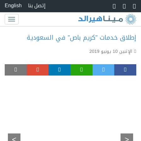
Skip to main conte
إتصل بنا
English
Toggle
igation
إطلاق خدمات "كريم باص" في السعودية
الإثنين 10 يونيو 2019
>
<