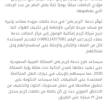
مورّدي الحافلات مبلغًا يوميًا ثابتًا بغض النظر عن عدد الرحلات
التي يقطعونها.
توفّر خدمة "كريم باص" في جدة حافلات مزودة بمقاعد وثيرة
مع مساند مريحة للرأس، بالإضافة إلى تكييف الهواء. كما
تتيح شركة كريم إمكانية الوصول إلى مركز اتصالات خدمة
عملاء كريم (عبر الرقم 966114377081+) لتقديم المساعدة
لكل من العملاء والكباتن والإجابة على استفساراتهم وحل
مشاكلهم.
سيساعد طرح خدمة كريم باص المملكة العربية السعودية
على تنفيذ خطتها للمدن الذكية تحت مظلة رؤية المملكة
2030، مما سيساهم بالإيجاب في خيارات النقل المتكاملة
المعتمدة على التطبيقات. كما سيساعد الحكومة على
تحقيق مطامحها في خفض مستويات التلوث والتخفيف من
الاختناق المروري حيث إن كل حافلة من حافلات كريم ستحل
محل ١٣ سيارة على الطريق.