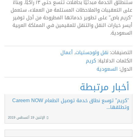
ستنطلق الخدمة مبدئيًا بحافلات تتسع حتى ١٣ راكبًا. وبناءً
على التعقيبات والملاحظات المستلمة من العملاء، ستعمل
"كريم باص" على تطوير خدماتها المطروحة من أجل توفير
أيسر خيارات النقل والتنقل للمقيمين في المملكة العربية
السعودية.
التصنيفات:
نقل ولوجستيات
,
أعمال
الكلمات الدلالية:
كريم
الدول:
السعودية
أخبار مرتبطة
"كريم" توسع نطاق خدمة توصيل الطعام Careem NOW
وتطلقها...
الإثنين 19 أغسطس 2019