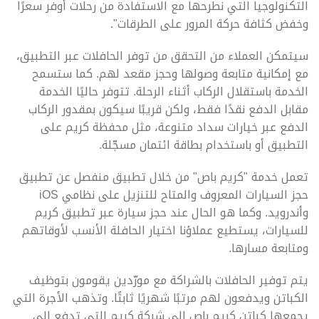
التكنولوجيا التي نطرحها مع الاستفادة من رحلات أوفر سعرًا
وخفض كثافة حركة المرور على الطرقات".
سيتمكن العملاء من التحقق من توفر الحافلات عبر التطبيق،
مع إمكانية متابعة وصولها وحجز مقعد لهم. كما ستسمح
الخدمة باستقلال الركاب أثناء الرحلة. تتوفر حاليًا الخدمة
مقابل الدفع نقدًا فقط، ولكن قريبًا سيكون بمقدور الركاب
الدفع عبر خيارات سداد متنوعة، مثل محفظة كريم على
التطبيق أو باستخدام بطاقة ائتمان مسجّلة.
تعمل خدمة "كريم باص" من خلال تطبيق منفصل عن تطبيق
حجز السيارات المعروف والمتاح للتنزيل على نظامي iOS
وأندرويد. وكما هو الحال عند حجز سيارة عبر تطبيق كريم
للسيارات، يستطيع عملاؤنا اختيار الحافلة الأنسب لأوقاتهم
ومتابعة مسارها.
يتم توفير الحافلات بالشراكة مع مورّدين يقومون بتوظيف
الكباتن ويدفعون لهم مرتبًا شهريًا ثابتًا. وتذهب الأجرة التي
يجمعها كباتن كريم باص إلى شركة كريم التي تدفع إلى