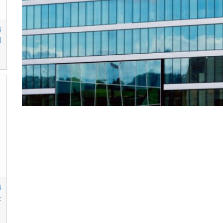
ت
ا
ت
ع