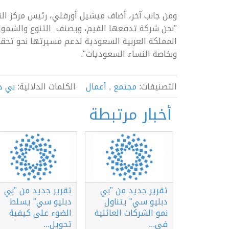
ومن جانب آخر، أضاف ميشيل أورفلي، رئيس مركز التم
"نحن شركة تدفعها القيم، ويصنف التنوع والشمولي
وبخاصة النساء السعوديات".
التصنيفات:
مجتمع
,
أعمال
الكلمات الدلالية:
بي د
أخبار مرتبطة
تقرير جديد من "بي
تقرير جديد من "بي
دبليو سي" يتناول
دبليو سي" يسلط
نمو الشركات العائلية
الضوء على كيفية
في...
تحويل...