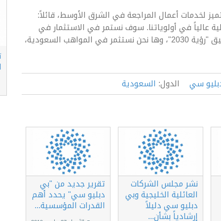
يز لخدمات أعمال المراجعة في الشرق الأوسط، قائلاً:
ة عالياً في أولوياتنا. سوف نستمر في الاستثمار في
المملكة العربية السعودية لدعم مسيرتها نحو تحقيق "رؤية 2030"، وها نحن نستثمر في المواهب السعودية،
ت
ا
بليو سي
الدول:
السعودية
نشر مجلس الشركات
تقرير جديد من "بي
العائلية الخليجية وبي
دبليو سي" يحدد أهم
دبليو سي دليلاً
القدرات المؤسسية...
إرشادياً بشأن...