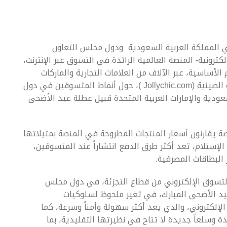
 المملكة العربية السعودية ودول مجلس التعاون
ترونية- المنصة العالمية الرائدة في التسوق عبر الإنترنت،
لأساسية، عبر الآلاف من العلامات التجارية والماركات
العالمية، وذلك وفقاً لدراسة حصرية أعدتها المنصة الصينية (Jollychic.com )، حول أنماط المتسوقين في دول
عودية والإمارات العربية المتحدة قبيل عطلة عيد الأضحى
قين عبر المنصة يقارنون أسعار المنتجات المطروحة في المنصة بمثيلاتها
الإستلام، تعد أكثر طرق الدفع انتشاراً عند المتسوقين،
البطاقات المصرفية.
لتسوق الإلكتروني من قطاع التجزئة، في دول مجلس
تزيد عن 7 % خلال عطلة عيد الأضحى المبارك، في تغير ملحوظ لسلوكيات
لإلكتروني، والذي يعد أكثر سهولة وأمناً وسرعة، كما
 وسلعاً جديدة لا تتاح في نظيرتها التقليدية، بما