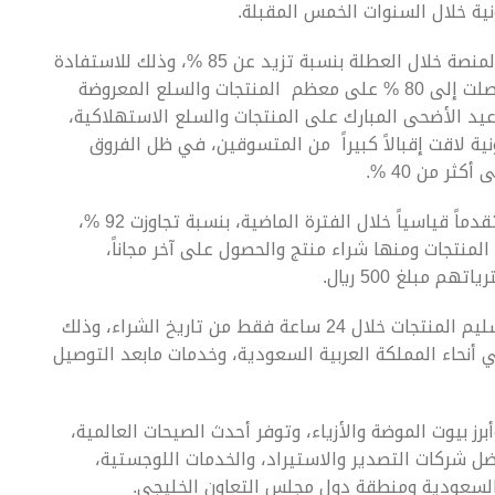
ية خلال السنوات الخمس المقبلة.
وأكدت الدراسة على تسارع معدلات المبيعات عبر المنصة خلال العطلة بنسبة تزيد عن 85 %، وذلك للاستفادة
من العروض الحصرية والتخفيضات القياسية التي وصلت إلى 80 % على معظم المنتجات والسلع المعروضة
يد الأضحى المبارك على المنتجات والسلع الاستهلاكية،
نية لاقت إقبالاً كبيراً من المتسوقين، في ظل الفروق
ثر من 40 %.
وسجلت نسبة رضا المتسوقين على خدمات المنصة تقدماً قياسياً خلال الفترة الماضية، بنسبة تجاوزت 92 %،
المنتجات ومنها شراء منتج والحصول على آخر مجاناً،
مبلغ 500 ريال.
وشهدت عمليات المنصة تطوراً كبيراً حيث يتم تسليم المنتجات خلال 24 ساعة فقط من تاريخ الشراء، وذلك
 أنحاء المملكة العربية السعودية، وخدمات مابعد التوصيل
 بيوت الموضة والأزياء، وتوفر أحدث الصيحات العالمية،
 شركات التصدير والاستيراد، والخدمات اللوجستية،
السعودية ومنطقة دول مجلس التعاون الخليجي.