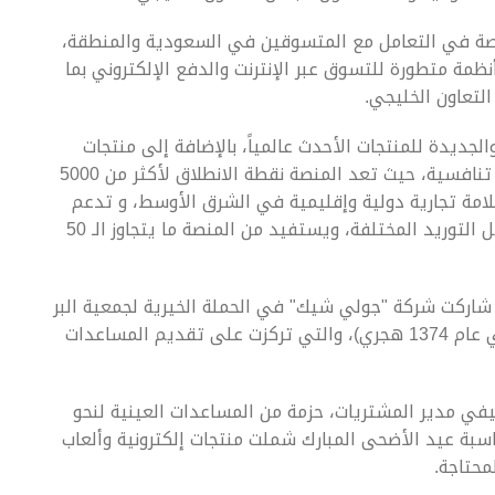
اصة في التعامل مع المتسوقين في السعودية والمنطقة،
ظمة متطورة للتسوق عبر الإنترنت والدفع الإلكتروني بما
تعاون الخليجي.
لجديدة للمنتجات الأحدث عالمياً، بالإضافة إلى منتجات
حصرية من أفضل المصانع الصينية والعالمية بأسعار تنافسية، حيث تعد المنصة نقطة الانطلاق لأكثر من 5000
ة تجارية صينية عالية الجودة، وأكثر من 2000 علامة تجارية دولية وإقليمية في الشرق الأوسط، و تدعم
المنصة حوالي مليون وظيفة حول العالم في سلاسل التوريد المختلفة، ويستفيد من المنصة ما يتجاوز الـ 50
 شاركت شركة "جولي شيك" في الحملة الخيرية لجمعية البر
الأهلية في مدينة الرياض (تأسست منذ 66 عام في عام 1374 هجري)، والتي تركزت على تقديم المساعدات
يفي مدير المشتريات، حزمة من المساعدات العينية لنحو
ناسبة عيد الأضحى المبارك شملت منتجات إلكترونية وألعاب
محتاجة.