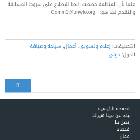
علما بأن المنظمة خصصت رابطا للاطلاع على شروط المسابقة
والتقدم لها هو: Comm1@unwto.org
التصنيفات:
إعلام وتسويق
,
أعمال
,
سياحة وضيافة
الدول:
دولي
بحث
Search form
الصفحة الرئيسية
نبذة عن مينا هيرالد
إتصل بنا
اقتصاد
أعمال