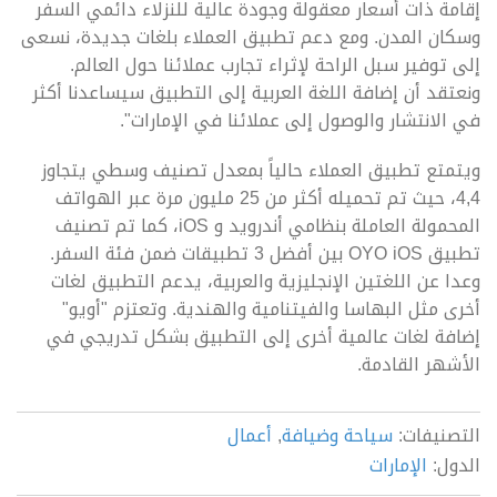
إقامة ذات أسعار معقولة وجودة عالية للنزلاء دائمي السفر
وسكان المدن. ومع دعم تطبيق العملاء بلغات جديدة، نسعى
إلى توفير سبل الراحة لإثراء تجارب عملائنا حول العالم.
ونعتقد أن إضافة اللغة العربية إلى التطبيق سيساعدنا أكثر
في الانتشار والوصول إلى عملائنا في الإمارات".
ويتمتع تطبيق العملاء حالياً بمعدل تصنيف وسطي يتجاوز
4,4، حيث تم تحميله أكثر من 25 مليون مرة عبر الهواتف
المحمولة العاملة بنظامي أندرويد و iOS، كما تم تصنيف
تطبيق OYO iOS بين أفضل 3 تطبيقات ضمن فئة السفر.
وعدا عن اللغتين الإنجليزية والعربية، يدعم التطبيق لغات
أخرى مثل البهاسا والفيتنامية والهندية. وتعتزم "أويو"
إضافة لغات عالمية أخرى إلى التطبيق بشكل تدريجي في
الأشهر القادمة.
التصنيفات:
سياحة وضيافة
,
أعمال
الدول:
الإمارات