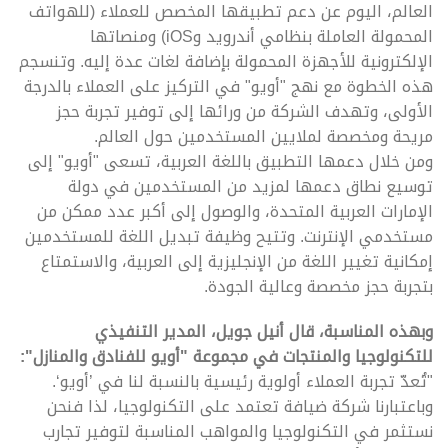
العالم، اليوم عن دعم تطبيقها المخصص للعملاء (للهواتف
المحمولة العاملة بنظامي أندرويد وiOS) ومنصاتها
الإلكترونية للأجهزة المحمولة بإضافة لغات عدة إليه. وتنسجم
هذه الخطوة مع نهج "أويو" في التركيز على العملاء بالدرجة
الأولى، وتهدف الشركة من ورائها إلى توفير تجربة حجز
مريحة ومخصصة لملايين المستخدمين حول العالم.
ومن خلال دعمها التطبيق باللغة العربية، تسعى "أويو" إلى
توسيع نطاق دعمها لمزيد من المستخدمين في دولة
الإمارات العربية المتحدة، والوصول إلى أكبر عدد ممكن من
مستخدمي الإنترنت. وتتيح وظيفة تبديل اللغة للمستخدمين
إمكانية تغيير اللغة من الإنجليزية إلى العربية، والاستمتاع
بتجربة حجز مخصصة وعالية الجودة.
وبهذه المناسبة، قال أنيل جويل، المدير التنفيذي
للتكنولوجيا والمنتجات في مجموعة "أويو للفنادق والمنازل":
"تُعدّ تجربة العملاء أولوية رئيسية بالنسبة لنا في ’أويو‘.
وباعتبارنا شركة ضيافة تعتمد على التكنولوجيا، لذا فنحن
نستثمر في التكنولوجيا والمواهب المناسبة لتوفير تجارب