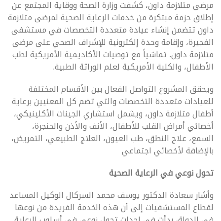
مرضى متلازمة داون، كشفت وزارة الصحة ووقاية المجتمع عن
إطلاق حزمة مبتكرة من خدمات الرعاية الصحية لمرضى متلازمة
داون تتضمن إنشاء عيادة متعددة التخصصات في مستشفى
الفجيرة، وإقامة وحدة إلكترونية للإشراف الصحي على مرضى
متلازمة داون. تماشياً مع توصيات الأكاديمية الأمريكية لطب
الأطفال، والكلية الأمريكية لعلم الوراثة الطبية.
ويحقق المشروع التواصل الفعال بين الأقسام المختلفة
للعيادات متعددة التخصصات والتي تضم كل المعنيين برعاية
أطفال متلازمة داون، ويشمل استشاري الجينات الأكلينيكي،
أخصائي أمراض القلب للأطفال، الأنف والأذن والحنجرة،
السمع، علاج النطق، طب العيون، العلاج الطبيعي، التمريض،
بالإضافة لأخصائي اجتماعي
تحول نوعي في الرعاية الصحية
وأشار سعادة الدكتور يوسف محمد السركال الوكيل المساعد
لقطاع المستشفيات إلى أن هذه الخدمة الفريدة من نوعها
في الدولة، بدأت في إحداث تحول نوعي في أسلوب الرعاية