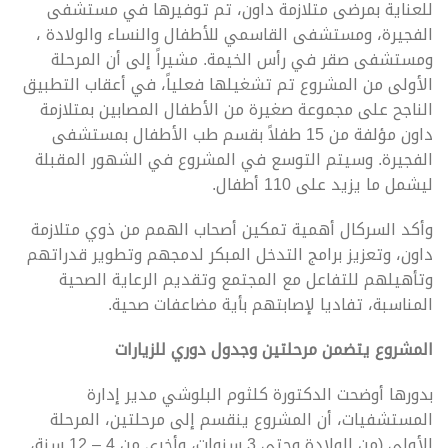
للعناية بمرضى متلازمة داون، تم توفيرها في مستشفى
الفجيرة، ومستشفى القاسمي للأطفال والنساء والولادة ،
ومستشفى صقر في رأس الخيمة. مشيراً إلى أن المرحلة
الأولى من المشروع تم تشغيلها فعلياً، في أعقاب التطبيق
الناجح على مجموعة صغيرة من الأطفال المصابين بمتلازمة
داون مؤلفة من 15 طفلاً بقسم طب الأطفال بمستشفى
الفجيرة. وسيتم التوسع في المشروع في الشهور المقبلة
ليشمل ما يزيد على 110 أطفال.
وأكد السركال أهمية تمكين أصحاب الهمم من ذوي متلازمة
داون، وتعزيز برامج التدخل المبكر لدمجهم وتطوير قدراتهم
وتأهيلهم للتفاعل مع المجتمع وتقديم الرعاية الصحية
المناسبة، تفاديا لإصابتهم بأية مضاعفات صحية.
المشروع يتضمن مرحلتين وجدول دوري للزيارات
بدورها أوضحت الدكتورة كلثوم البلوشي مدير إدارة
المستشفيات، أن المشروع ينقسم إلى مرحلتين، المرحلة
الأولى (من الولادة وحتى 3 سنوات، وأخرى من 4 – 12 سنة،