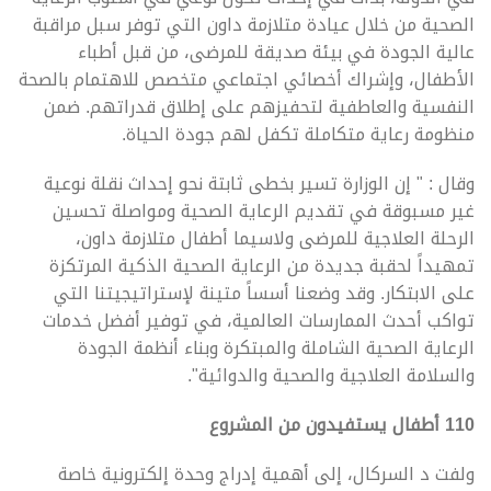
الصحية من خلال عيادة متلازمة داون التي توفر سبل مراقبة
عالية الجودة في بيئة صديقة للمرضى، من قبل أطباء
الأطفال، وإشراك أخصائي اجتماعي متخصص للاهتمام بالصحة
النفسية والعاطفية لتحفيزهم على إطلاق قدراتهم. ضمن
منظومة رعاية متكاملة تكفل لهم جودة الحياة.
وقال : " إن الوزارة تسير بخطى ثابتة نحو إحداث نقلة نوعية
غير مسبوقة في تقديم الرعاية الصحية ومواصلة تحسين
الرحلة العلاجية للمرضى ولاسيما أطفال متلازمة داون،
تمهيداً لحقبة جديدة من الرعاية الصحية الذكية المرتكزة
على الابتكار. وقد وضعنا أسساً متينة لإستراتيجيتنا التي
تواكب أحدث الممارسات العالمية، في توفير أفضل خدمات
الرعاية الصحية الشاملة والمبتكرة وبناء أنظمة الجودة
والسلامة العلاجية والصحية والدوائية".
110 أطفال يستفيدون من المشروع
ولفت د السركال، إلى أهمية إدراج وحدة إلكترونية خاصة