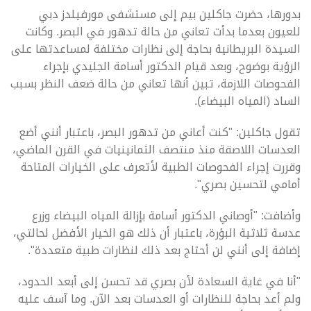
بدورها، حضرت جاكلين بيم إلى مستشفى مورفيلدز دبي
للعيون بعدما بدأت تعاني من حالة تدهور في البصر. وكانت
السيدة البريطانية بحاجة إلى نظارات مختلفة لمساعدتها على
الرؤية بوضوح، وبعد قيام الدكتور أسامة الجليدي بإجراء
الفحوصات اللازمة، تبين أنها تعاني من حالة ضعف النظر بسبب
الساد (المياه البيضاء).
تقول جاكلين: "كنت أعاني من تدهور البصر، باعتبار أنني أضع
العدسات اللاصقة منذ منتصف الثمانينيات في القرن الماضي،
وقررت إجراء الفحوصات الطبية لأتعرف على الخيارات المتاحة
أمامي لتحسين بصري".
وأضافت: "أوصاني الدكتور أسامة بإزالة المياه البيضاء وزرع
عدسة ثلاثية البؤرة، باعتبار أن ذلك هو الخيار الأفضل لحالتي،
إضافة إلى أنني لن أحتاج بعد ذلك لنظارات طبية متعددة".
"أنا في غاية السعادة لأن بصري قد تحسن إلى أبعد الحدود،
ولم أعد بحاجة للنظارات أو العدسات بعد الآن. وما آسف عليه