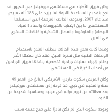
وكان فريق الأطباء في مستشفى مورفيلدز دبي للعيون قد
نجح بتقديم المساعدة اللازمة لما يزيد على 185 ألف مريض
منذ عام 2007، وتنوعت الحالات المرضية التي استقبلها
المستشفى ما بين الإصابة بالفيروسات والساد (المياه
البيضاء) والفلوكوما وانفصال الشبكية واختلاطات السكري
في العين.
وفيما كانت بعض هذه الحالات تتطلب العلاج باستخدام
الوصفات الطبية مثل قطرة العين، فقد كان بعضها الآخر
يحتاج لإجراء عمليات جراحية تخصصية ينفذها فريق الجراحين
من أصحاب الخبرة في المستشفى.
وكان المريض سكوت داردن، الأمريكي البالغ من العمر 49
سنة والمقيم في دبي، قد توجه إلى مستشفى مورفيلدز
بعد معاناته من تورم مؤلم في عينيه وحساسية شديدة من
الضوء.
وتوجه سكوت الذي لم يكن قادرًا على فتح عينيه بسبب