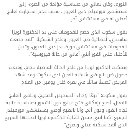
التورم، وكان يعاني من حساسية مؤلمة من الضوء، إلى
مستشفى مورفيلدز دبي للعيون، بسبب عدم استجابته لعلاج
أعطي له في مستشفى آخر.
يقول سكوت الذي خضع للفحوصات على يد الدكتورة لويزا
ساستري، أخصائية طب العيون وعلاج الشبكية: "لقد خضعت
للفحوصات في مستشفى مورفيلدز دبي للعيون، وتبين
للأطباء على الفور أنني أعاني من حالة فيروسية".
وتمكنت الدكتور لويزا من علاج الحالة المرضية بنجاح، ومنعت
حصول ضرر بالغ في شبكية العين لدى سكوت. وقد شهد
المريض تحسنًا هائلًا في بصره خلال يومين من العلاج.
يقول سكوت: "تبعًا لإجراء التشخيص الصحيح، وتلقي العلاج
الفعال، أصبح بإمكاني فتح عينيّ دون الشعور بحساسية عالية
تجاه الضوء ودون ألم. وأنا بالطبع أوصي بمستشفى مورفيلدز
للجميع، كما أنني ممتن للغاية للدكتورة لوزيا لتدخلها السريع
الذي أنقذ شبكية عيني وبصري".