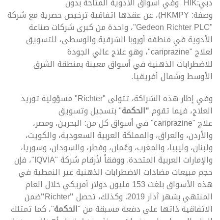
دبي:HIK وفي أسواق الأدوية المتاحة بدون
وصفة: HKMPY)، عن عقدها اتفاقية ترخيص حصرية مع شركة
"Gedeon Richter PLC"، واحدة من كبرى شركات صناعة
الأدوية في منطقة أوروبا الشرقية والوسطى، للتسويق
لعلاج "cariprazine"، وهو علاج عالي الجودة
للاضطرابات الذهنية في أسواق معينة بمنطقة الشرق
الأوسط وشمال أفريقيا.
وفي إطار هذه الشراكة، تتولى "Richter" مسؤولية توريد
العلاج، فيما تقوم
"الحكمة
" بتسجيل وتسويق
علاج "cariprazine" في أسواق كل من: البحرين، ومصر،
والأردن، والعراق، والمملكة العربية السعودية، والكويت،
ولبنان، وليبيا، والمغرب، وعُمان، وقطر، والسودان، وسوريا،
والإمارات العربية المتحدة. ووفقاً لأرقام شركة "IQVIA"، فإن
حجم مبيعات مضادات الاضطرابات الذهنية غير النمطية في
هذه الأسواق بلغت 153 مليون دولار أمريكي خلال العام
المنتهي بشهر آذار 2019. وكذلك، تحصل
"
Richter
"
ضمن
الاتفاقية ذاتها على دفعة مسبقة من "
الحكمة
"، كما تمتلك