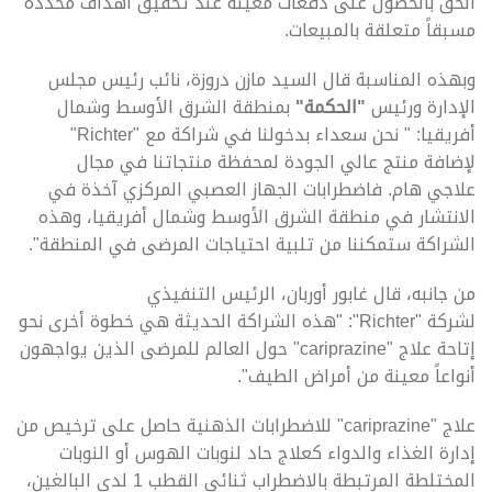
الحق بالحصول على دفعات معينة عند تحقيق أهداف محددة
مسبقاً متعلقة بالمبيعات.
وبهذه المناسبة قال السيد مازن دروزة، نائب رئيس مجلس
الإدارة ورئيس
"الحكمة"
بمنطقة الشرق الأوسط وشمال
أفريقيا: " نحن سعداء بدخولنا في شراكة مع "Richter"
لإضافة منتج عالي الجودة لمحفظة منتجاتنا في مجال
علاجي هام. فاضطرابات الجهاز العصبي المركزي آخذة في
الانتشار في منطقة الشرق الأوسط وشمال أفريقيا، وهذه
الشراكة ستمكننا من تلبية احتياجات المرضى في المنطقة".
من جانبه، قال غابور أوربان، الرئيس التنفيذي
لشركة "Richter": "هذه الشراكة الحديثة هي خطوة أخرى نحو
إتاحة علاج "cariprazine" حول العالم للمرضى الذين يواجهون
أنواعاً معينة من أمراض الطيف".
علاج "cariprazine" للاضطرابات الذهنية حاصل على ترخيص من
إدارة الغذاء والدواء كعلاج حاد لنوبات الهوس أو النوبات
المختلطة المرتبطة بالاضطراب ثنائي القطب 1 لدى البالغين،