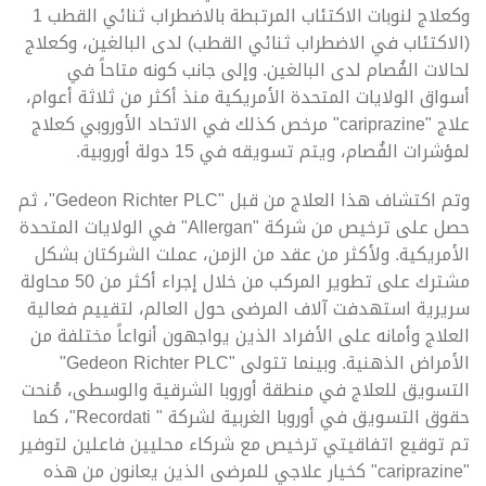
وكعلاج لنوبات الاكتئاب المرتبطة بالاضطراب ثنائي القطب 1
(الاكتئاب في الاضطراب ثنائي القطب) لدى البالغين، وكعلاج
لحالات الفُصام لدى البالغين. وإلى جانب كونه متاحاً في
أسواق الولايات المتحدة الأمريكية منذ أكثر من ثلاثة أعوام،
علاج "cariprazine" مرخص كذلك في الاتحاد الأوروبي كعلاج
لمؤشرات الفُصام، ويتم تسويقه في 15 دولة أوروبية.
وتم اكتشاف هذا العلاج من قبل "Gedeon Richter PLC"، ثم
حصل على ترخيص من شركة "Allergan" في الولايات المتحدة
الأمريكية. ولأكثر من عقد من الزمن، عملت الشركتان بشكل
مشترك على تطوير المركب من خلال إجراء أكثر من 50 محاولة
سريرية استهدفت آلاف المرضى حول العالم، لتقييم فعالية
العلاج وأمانه على الأفراد الذين يواجهون أنواعاً مختلفة من
الأمراض الذهنية. وبينما تتولى "Gedeon Richter PLC"
التسويق للعلاج في منطقة أوروبا الشرقية والوسطى، مُنحت
حقوق التسويق في أوروبا الغربية لشركة " Recordati"، كما
تم توقيع اتفاقيتي ترخيص مع شركاء محليين فاعلين لتوفير
"cariprazine" كخيار علاجي للمرضى الذين يعانون من هذه