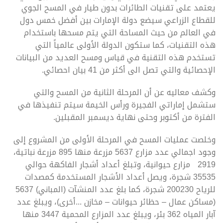
يعتمد على تقنيات الطائرات بدون طيار في المسح الجوي
للقطاع الزراعي سيضع دولة الإمارات بين أفضل خمس دول
في العالم من حيث المساحة التي يتم مسحها باستخدام
هذه التقنيات، كما ستكون الدولة الأولى عالمياً التي
تستخدم هذه التقنية في قياس ومسح العديد من البيانات
الإحصائية والتي تصل الى أكثر من 41 بيان احصائي.
وكشف معاليه عن أن المرحلة الثانية من المسح والتي
ستشمل إماراتي الفجيرة ورأس الخيمة سيتم تنفيذها في
الفترة من أكتوبر وحتى نهاية ديسمبر المقبلين.
وخلصت عمليات المسح في المرحلة الأولى من المشروع إلى
وجود اجمالي عدد مزارع 5637 مزرعة منها 895 مزرعة نباتية،
2919 مزارع حيوانية، وتبلغ أعداد أشجار الفاكهة حوالي
35535 شجرة، ويصل أعداد الأشجار المستخدمة كمصدات
للرياح 200230 شجرة، كما بلغ عدد المنشآت (المباني) 5637
(مساكن عمال – حظائر حيوانات – مخازن ...أخرى)، ويبلغ عدد
آبار المياه 362 بئر، ويبلغ عدد المزارع المحمية 3447 منها