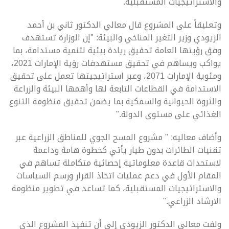
والاستراتيجيات المستقبلية.
وتعليقاً على المشروع قال معالي الدكتور ثاني بن أحمد
الزيودي وزير التغير المناخي والبيئة: "إن الوزارة تستهدف
وفق رؤيتها العامة تحقيق ريادة بيئية لتنمية مستدامة، بما
يواكب ويساهم في تحقيق مستهدفات رؤية الإمارات 2021،
ومئوية الإمارات 2071، وعبر استراتيجيتها تعمل على تحقيق
الاستدامة في القطاعات التابعة لها وأهمها البيئة والزراعة
والثروة الحيوانية والسمكية بما يضمن تحقيق منظومة التنوع
الغذائي على مستوى الدولة."
وأضاف معاليه: " مشروع المسح الجوي للمناطق الزراعية عبر
تقنيات الطائرات بدون طيار يأتي كخطوة هامة وداعمة
لاستحداث قاعدة معلوماتية إحصائية متكاملة تساهم في
المقام الأول في دعم عمليات اتخاذ القرار ورسم السياسات
والاستراتيجيات المستقبلية، كما تساعد في تطوير منظومة
الارشاد الزراعي."
ولفت معالي الدكتور الزيودي إلى أن تنفيذ المشروع الذي