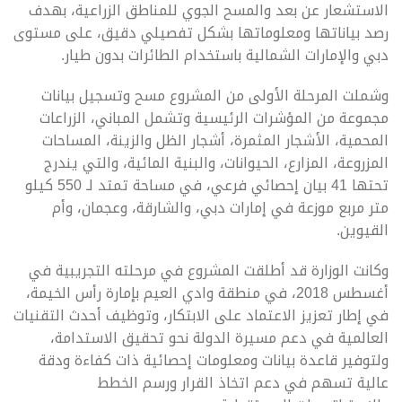
الاستشعار عن بعد والمسح الجوي للمناطق الزراعية، بهدف
رصد بياناتها ومعلوماتها بشكل تفصيلي دقيق، على مستوى
دبي والإمارات الشمالية باستخدام الطائرات بدون طيار.
وشملت المرحلة الأولى من المشروع مسح وتسجيل بيانات
مجموعة من المؤشرات الرئيسية وتشمل المباني، الزراعات
المحمية، الأشجار المثمرة، أشجار الظل والزينة، المساحات
المزروعة، المزارع، الحيوانات، والبنية المائية، والتي يندرج
تحتها 41 بيان إحصائي فرعي، في مساحة تمتد لـ 550 كيلو
متر مربع موزعة في إمارات دبي، والشارقة، وعجمان، وأم
القيوين.
وكانت الوزارة قد أطلقت المشروع في مرحلته التجريبية في
أغسطس 2018، في منطقة وادي العيم بإمارة رأس الخيمة،
في إطار تعزيز الاعتماد على الابتكار، وتوظيف أحدث التقنيات
العالمية في دعم مسيرة الدولة نحو تحقيق الاستدامة،
ولتوفير قاعدة بيانات ومعلومات إحصائية ذات كفاءة ودقة
عالية تسهم في دعم اتخاذ القرار ورسم الخطط