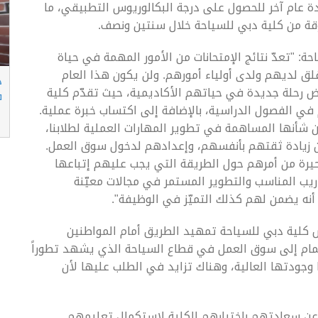
ة عام آخر للحصول على درجة البكالوريوس التطبيقي، ما
قة من كلية دبي للسياحة خلال سنتين ونصف.
ة: "تعدّ نتائج الإمتحانات من الأمور المهمة في حياة
قلق لديهم ولدى أولياء أمورهم. ولن يكون هذا العام
د
ض رحلة جديدة في حياتهم الأكاديمية، حيث تقدّم كلية
ف
م في الفصول الدراسية، بالإضافة إلى اكتساب خبرة عملية.
من شأنها المساهمة في تطوير المهارات العملية لطلابنا،
 زيادة ثقتهم بأنفسهم، وإعدادهم لدخول سوق العمل.
يرة من أمرهم حول الطريقة التي يجب عليهم إتباعها
دريب المناسب والتطوير المستمر في مجالات معيّنة
نه يضمن لهم كذلك التميّز في الوظيفة".
س كلية دبي للسياحة تمهيد الطريق أمام المواطنين
نضمام إلى سوق العمل في قطاع السياحة الذي يشهد تطوراً
تها وجودتها العالية، وهناك تزايد في الطلب عليها لأن
 عن سعادتهم باختيارهم الكلية لاستكمال تعليمهم