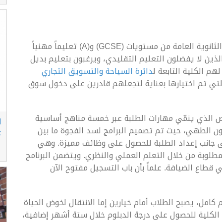
توفّر كلية دبي للسياحة لطلبة الثانوية العامة من مستويات (GCSE) و(A) تعليماً مهنياً
لذين لا يفضلون التعليم التقليدي، ويرغبون بتعليم بديل
م الكلية التابعة ل
دائرة السياحة والتسويق التجاري
التي تم اختيارها بعناية لتجعلهم قادرين على دخول سوق
ّص الذي ينمّي مهارات الطلبة عبر خمسة مناهج أساسية
ا
نون الطهي، حيث تم تصميم البرامج لسد الفجوة ما بين
ع
لى جانب إعداد الطلبة للحصول على وظائف مميزة. وهي
مطلوبة من خلال التعلم العملي والنظري. ويتضمن البرنامج
قطاع الضيافة. علماً بأن باب التسجيل مفتوح الآن
 كامل، يصبح الطلاب أمام خيارين إما الانتقال لخوض الحياة
لكلية للحصول على درجة الدبلوم خلال ستة أشهر إضافية،