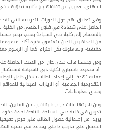
المهني، معربين عن تفاؤلهم بإمكانية تطوّرهم في
وفي تعليق لهم حول الدورات التدريبية التي تقدمه
بالانضمام إلى كلية دبي للسياحة بسبب توفر خمسة
من المحاضرين الذين يتمتعون بخبرة أكاديمية وعم
حقيقية، ويعاملونك بكل احترام. كما أن الرسوم معقو
"أنا سعيدة باختياري لكلية دبي للسياحة لاستكمال 
عملية تهدف إلى إعداد الطالب بشكل كامل للوظيفة
التقديمية الجماعية، أو الزيارات الميدانية للموا
وتثري معلوماتك".
ومن ناحيتها قالت جيميما بتالفير ، من الفلبين، ال
تدرس في كلية دبي للسياحة، التابعة لجهة حكومية
يزيد من إحتمالية حصول الطالب على فرص حقيقية لإي
الحصول على تدريب داخلي يساعد في تنمية المهار