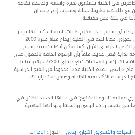
اضرين في الكلية يتمتعون بخبرة واسعة، ولديهم ثقافة
ن مع طلبتهم بطريقة جذابة ومميزة، إلى جانب أن
ننا في بيئة عمل حقيقية".
ياحة أي رسوم عند تقديم طلبات الانتساب كما أنها توفر
خطة دفع ميسرة للرسوم. ويتطلب من الطلبة الذين يحجزون مكاناً لهم في الكلية إيداع مبلغ قدره 2000
الفصل الدراسي الأول. كما يمكن أيضاً تقسيط رسوم
ع بداية فصل جديد. علماً بأن الرسوم الخاصة بالحصول على
شهادة في إحدى التخصصات التالية: السياحة، الضيافة، التجزئة، والفعاليات تبلغ حوالي 27200 درهم، بينما
كل عام دراسي، تقدم الكلية عدداً محدوداً من المنح الدراسية
نح الدراسية الأكاديمية الكاملة وضمان استمراريتها
ياحة بتاريخ 24 أغسطس الجاري فعالية "اليوم المفتوح" في مبناها الجديد الكائن في
بي التجاري العالمي بهدف زيادة الوعي ببرامجها ودوراتها المهنية
 السياحة والتسويق التجاري بدبي
الدول:
الإمارات