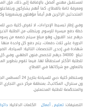
لمستقبل مهني أفضل. بالإضافة إلى ذلك، فإن المح
ومعرفة تامة بالقطاع، كما أنهم يشاركون ويتفاعلو
المتحدثين الزائرين هم أيضاً مؤهلون ويشعروننا وكأ
وفي إطار تبسيط الإجراءات، لا تفرض كلية دبي للس
درهم عند القبول، وهو مبلغ سيتم خصمه من رسوم 
الدورة على ثلاث دفعات، يتم دفع كل واحدة منها م
تبلغ 34000 درهم لتخصص فنون الطهي. وفي 
للطلبة الأكثر استحقاقًا لها. فيما تقوم بتطوير الم
بالتعاون مع شركائها في القطاع.
وستنظم كلية دبي للس
ون سنترال، المكاتب2، بمنطقة مركز د
والمتخصّصة للطلبة المحتملين.
التصنيفات:
تعليم
,
أعمال
الكلمات الدلالية:
دائرة