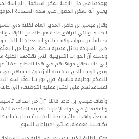
وبعدها في حال الرغبة يمكن استكمال الدراسة لمد
يعني أنه يمكن الحصول على هذه الشهادة المرمو
وقال عيسى بن حاضر، المدير العام لكلية دبي للسياح
الطلبة، والتي تترافق عادة مع حالة من الترقب وال
مختلفاً عن سواه، ولاسيما مع استعداد الطلبة لخو
دبي للسياحة بدائل مهنية تتضمّن مزيجاً من التعلّ
ولاشك أنّ الدورات التدريبية التي تقدّمها الكلية 
إلى جانب صقل مواهبهم في هذا القطاع، فضلاً عن
وفي الوقت الذي يجد فيه الخرّيجون أنفسهم في ح
للتقدّم لوظيفة مناسبة، فإن دوراتنا توفّر لهم الت
لمساعدتهم على اجتياز عملية التوظيف، إلى جانب أ
وأضاف عيسى بن حاضر قائلاً: "إنّ من أهداف تأسي
والمقيمين في دولة الإمارات العربية المتحدة للا
سريعاً، ولهذا، فإنّ برامجنا التدريبية تمتاز بكفاء
تكلفتها معقولة، وتلبّي احتياجات السوق".
وعبّر الطلبة الذين يدرسون في كلية دبي للسياحة