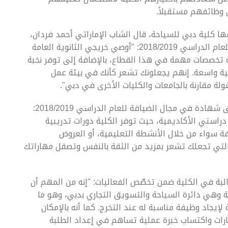
 وظائفهم مستقبلاً.
ا كلية دبي للسياحة، قال الشاب الإماراتي أحمد فردان،
الحاصل على شهادة في فنون الطهي من الكلية للعام الدراسي 2018/2019: "أوصي خريجي الثانوية العامة
 تخصصات مهمة في هذا القطاع، بالإضافة إلى توفر نخبة
لية واسعة. إنهم يجعلونك تشعر كأنك في بيئة عمل
لة مقارنة بالجامعات والكليات الأخرى في دبي".
ومن جهتها قالت هدى خان، من الهند، الحاصلة على شهادة في مجال الضيافة للعام الدراسي 2018/2019:
دراستي الأكاديمية، حيث توفر الكلية دورات تدريبية
 سواء من خلال الأنشطة التعليمية، أو العروض
قع التي تجعلك تشعر بمزيد من الثقة بالنفس وتصقل مهاراتك
طالبة في الكلية ضمن تخصّص الفعاليات: "إنه من المهم أن
 وهي دائرة السياحة والتسويق التجاري بدبي، وهو ما
جاد وظيفة مناسبة له عند التخرج. كما أنه بالإمكان
ات واكتساب خبرة عملية تساهم في إعداد الطلبة