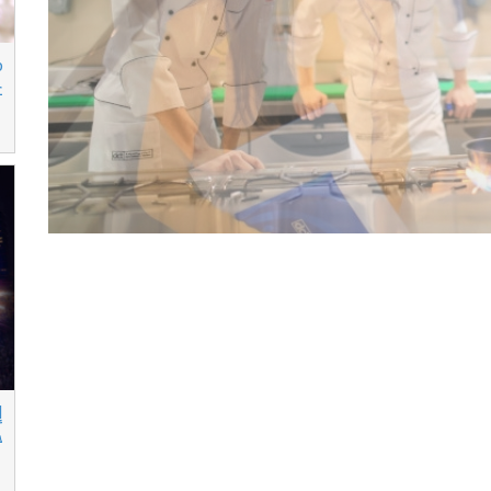
م
ع
إ
خ