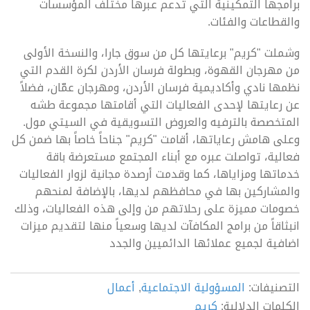
برامجها التمكينية التي تدعم عبرها مختلف المؤسسات
والقطاعات والفئات.
وشملت "كريم" برعايتها كل من سوق جارا، والنسخة الأولى
من مهرجان القهوة، وبطولة فرسان الأردن لكرة القدم التي
نظمها نادي وأكاديمية فرسان الأردن، ومهرجان عمّان، فضلاً
عن رعايتها لإحدى الفعاليات التي أقامتها مجموعة طشه
المتخصصة بالترفيه والعروض التسويقية في السيتي مول.
وعلى هامش رعاياتها، أقامت "كريم" جناحاً خاصاً بها ضمن كل
فعالية، تواصلت عبره مع أبناء المجتمع مستعرضة باقة
خدماتها ومزاياها، كما وقدمت أرصدة مجانية لزوار الفعاليات
والمشاركين بها في محافظهم لديها، بالإضافة لمنحهم
خصومات مميزة على رحلاتهم من وإلى هذه الفعاليات، وذلك
انبثاقاً من برامج المكافآت لديها وسعياً منها لتقديم ميزات
اضافية لجميع عملائها الدائميين والجدد
التصنيفات:
المسؤولية الاجتماعية
,
أعمال
الكلمات الدلالية:
كريم