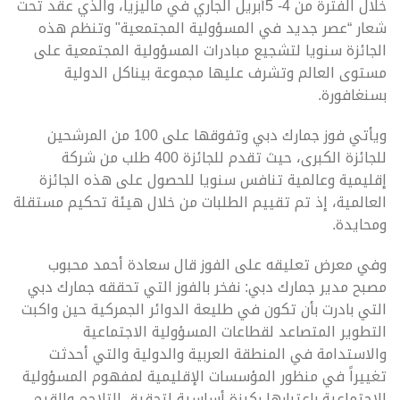
خلال الفترة من 4- 5أبريل الجاري في ماليزيا، والذي عقد تحت
شعار “عصر جديد في المسؤولية المجتمعية" وتنظم هذه
الجائزة سنويا لتشجيع مبادرات المسؤولية المجتمعية على
مستوى العالم وتشرف عليها مجموعة بيناكل الدولية
بسنغافورة.
ويأتي فوز جمارك دبي وتفوقها على 100 من المرشحين
للجائزة الكبرى، حيث تقدم للجائزة 400 طلب من شركة
إقليمية وعالمية تنافس سنويا للحصول على هذه الجائزة
العالمية، إذ تم تقييم الطلبات من خلال هيئة تحكيم مستقلة
ومحايدة.
وفي معرض تعليقه على الفوز قال سعادة أحمد محبوب
مصبح مدير جمارك دبي: نفخر بالفوز التي تحققه جمارك دبي
التي بادرت بأن تكون في طليعة الدوائر الجمركية حين واكبت
التطوير المتصاعد لقطاعات المسؤولية الاجتماعية
والاستدامة في المنطقة العربية والدولية والتي أحدثت
تغييراً في منظور المؤسسات الإقليمية لمفهوم المسؤولية
الاجتماعية باعتبارها ركيزة أساسية لتحقيق التلاحم والقيم