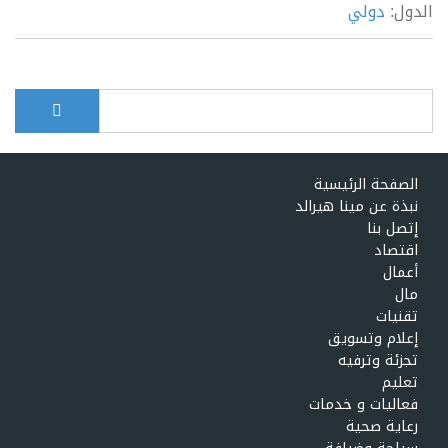
الدول:
دولي
بحث
Search form
الصفحة الرئيسية
نبذة عن مينا هيرالد
إتصل بنا
اقتصاد
أعمال
مال
تقنيات
إعلام وتسويق
تجزئة وترفيه
تعليم
فعاليات و خدمات
رعاية صحية