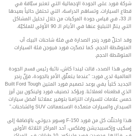
شركة فورد على الجودة الإجمالية التي تعتبر سبّاقة في
قطاع السيارات. وتساهم الدراسة، التي تحتفل حالياً بعيدها
الـ 33، في قياس جودة المركبات من خلال تحليل المشاكل
التي يتمّ التبليغ عنها في الأيام الـ 90 الأولى للملكيّة.
وقد احتلّ فورد رنجر الصدارة في فئة شاحنات البيك أب
المتوسّطة الحجم، كما تصدّرت فورد فيوجن فئة السيارات
المتوسّطة الحجم.
وفي هذا الصدد، قالت ليندا كاش، نائبة رئيس قسم الجودة
العالمية لدى فورد: "عندما يتعلّق الأمر بالجودة، فإنّ رنجر
الجديد كلياً يفي بوعد تصميم فورد المتين Built Ford Tough
الذي قطعناه لعملائنا. ويؤكد تصنيف فورد ولينكون بين أبرز
خمس علامات للسيارات التزامنا بتوفير عملائنا أفضل سيارات
السيدان والسيارات متعدّدة الاستعمالات SUV والشاحنات."
هذا واحتلّت كل من فورد F-150 وسوبر ديوتي، بالإضافة إلى
إسكيب وإكسبيديشن وفلكس، أحد المراكز الثلاثة الأولى
في فئاتها. وحصدت فورد ولينكون 10 طرازات في المراكز