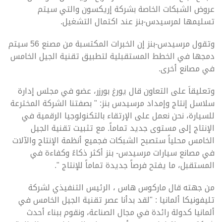
عروض الشبكات الخاصة بشركة إريكسون والتي سيتم
تسليمها لمرسيدس-بنز عند اكتمال التشغيل.
وتقول مرسيدس-بنز إن الخبرات المكتسبة من مصنع 56 سيتم
دمجها في الخطط المستقبلية لتطبيق تقنية الجيل الخامس
في مصانع أخرى.
وتعليقاَ على التعاون قال يورغ بورزر، عضو في مجلس إدارة
سلاسل إنتاج وإمداد مرسيدس بنز: " بصفتنا الشركة المخترعة
للسيارة، نحن نعمل على الإرتقاء بالتكنولوجيا الرقمية في
الإنتاج إلى مستوى جديد تماماً. مع تثبيت تقنية الجيل
الخامس محلياً ستصبح الشبكات فجميع أنظمة الإنتاج والآلات
في مصانع سيارات مرسيدس- بنز أكثر ذكاءً وكفاءة في
المستقبل، ما يفتح فرصاً جديدة تماماً للإنتاج ".
من جهته قال ماركوس هاس ، الرئيس التنفيذي لشركة
تليفونيكا ألمانيا : "لقد بدأنا عصر تقنية الجيل الخامس في
ألمانيا كدولة رائدة في مجال الصناعة، ونقوم ببناء أحدث