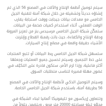
سيتم توصيل أنظمة الإنتاج والآلات في المصنع 56 الذي تم
إنشاؤه حديثاً وتشغيله من خلال شبكة آمنة لتقنية الجيل
الخامس مع معدلات بيانات جيجابت ووقت استجابة يقارب
الوقت الفعلي، أثناء استخدام كميات ضخمة من البيانات.
ستمكّن شبكة الجيل الخامس مرسيدس بنز من تعزيز المرونة
ودقة الإنتاج والكفاءة، حيث باتت رقمنة القطاع وإنترنت
الأشياء حقيقة واقعة في مصانع إنتاج السيارات.
ستسهل شبكة الجيل الخامس ربط البيانات أو تتبع المنتجات
على خط التجميع، وسيتم تحسين جميع العمليات وجعلها
أكثر فاعلية، وإذا لزم الأمر، ستكون قادرة على التكيّف في
غضون مهلة قصيرة لتناسب متطلبات السوق.
وسيتم التوصيل الذكي لأنظمة الإنتاج والآلات في المصنع
56 بطريقة آمنة، باستخدم شبكة الجيل الخامس الخاصة.
وتتعاون إريكسون مع تليفونيكا ألمانيا لبناء الشبكة في
مجمّع تبلغ مساحته 20000 متر مربع ، ويتضمن حلولاً من