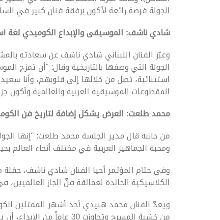
الجولة فرصة رائعة لأكون برفقة فنان كبير في الساح
شادي ناشف: الموسيقى والإبداع الكوميدي لغة است
وعبّر الفنان اللبناني شادي ناشف عن سعادته بالم
الجولة التي وصفها بالتاريخية وقال: "أن تمزج الم
استثنائية، تصل من خلالها إلى قلوبهم، وأنا سعيد
المقطوعات الموسيقية العربية والعالمية وأكون جزء
محمد طلعت: العرض يشكل إضافة لتاريخ فن الكوميد
من جانبه قال مدير الجلسة محمد طلعت: "إنها الجولة 
ومحبة الجماهير العربية في مختلف أنحاء العالم بحي
وفي ختام المؤتمر أحيا الفنان شادي ناشف، حفلة مو
الكلاسيكية الخالدة لعمالقة فنّ الجاز العالميين، في
ويعدّ الفنان محمد هنيدي أحد أشهر الممثلين الك
من خشبة المسرح وتجاوزت 30 ع