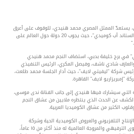
نّي، يستعدّ الممثل المصري محمد هنيدي، للوقوف على أعرق
المسارح العالمية في جولة فنية للكوميديا الحيّة "الستاند أب كوميدي"، حيث يجوب 20 دولة حول العالم على
"
" في برج خليفة بدبي، استضاف النجم محمد هنيدي
والعازف شادي ناشف، وفيصل المكري، الرئيس التنفيذي
ئيس شركة "ليفيتي لايف"، حيث أدار الجلسة محمد طلعت،
كة "إمبريزاريو لايف" القاهرة.
ّة التي سيشارك فيها هنيدي إلى جانب الفنانة ندى موسى،
 الكشف عن الحدث الذي ينتظره ملايين من عشاق النجم
لوب الكثير من عشاق الكوميديا العربية.
لإنتاج التلفزيوني والعروض الكوميدية الحية وشركة
"إمبريزاريو لايف" الإماراتية المختصة بتصميم المحتوى الترفيهي والمروجة العالمية له منذ أكثر من ١٥ عاماً،