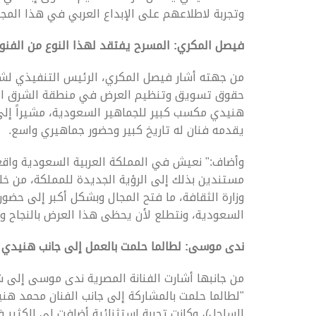
وتجربة لاطلاعهم على الإبداع العربي في هذا المجا
فيصل المكري: المسرح يفتقد لهذا النوع من الف
من جهته أشار فيصل المكري، الرئيس التنفيذي لشر
حقوق تسويق وتنظيم العرض في منطقة الشرق الأو
هنيدي مكسب كبير للجماهير السعودية، مشيراً إلى 
يقدمه فنان له تاريخ كبير وحضور جماهيري واسع.
وأضاف:" نعيش في المملكة العربية السعودية واقعا
مستندين بذلك إلى الرؤية الجديدة للمملكة، من خلا
وزارة الثقافة، ما فتح المجال وبشكل أكبر إلى حضور 
السعودية، ونتطلع لأن يحظى هذا العرض بالنجاح والت
ندى موسى: لطالما حلمت بالعمل إلى جانب هنيدي
من جانبها أشارت الفنانة المصرية ندى موسى إلى 
الساحل)، وكانت تجربة استثنائية أضافت لي الكثير