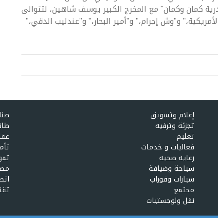
ندرية كمان وكمان" مع المخرج الكبير يوسف شاهين، لتتوالى
ريكية،" و"وش إجرام،" و"أمير البحار،" و"عندليب الدقي،"
إعلام وتسويق
صنا
تجزئة وترفيه
طاق
تعليم
عقا
فعاليات و خدمات
تأم
رعاية صحية
تمو
سياحة وضيافة
مصا
سيارات وقوراب
اتص
مجتمع
تقن
نقل ولوجستيات