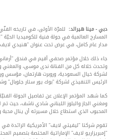
دبي - مينا هيرالد:
للمرّة الأولى، في تاريخه الف
مدار عام كامل، في عرض تحت عنوان "هنيدي لايف.
جاء ذلك خلال مؤتمر صحفي أقيم في فندق "أرماني
وتحدث خلاله كل من الفنانة ندى موسى، والمغني 
لشركة خيال السعودية، وروبرت هارتمان، مؤسس ور
الرئيس التنفيذي لشركة "بوك يور ستار جلوبال" وشر
كما شهد المؤتمر الإعلان عن تفاصيل الجولة الفني
ومغني الجاز والبلوز اللبناني شادي ناشف، حيث تم
المحبوب الذي استطاع خلال مسيرته أن ينال محبة وق
تقوم شركتا "ليفيتي لايف" الأمريكية الرائدة في ا