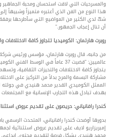
والمسرحيات التي لاقت استحسان ومحبة الجماهير و
هذا النوع من الفن الذي أعتبره متميزاً وشبيهاً إلى
شكّ لدي الكثير من المواضيع التي سأطرحها برفقة 
أن تنال إعجاب الجمهور."
روبرت هارتمان:
الكوميديا تتجاوز كافة الاختلافات وا
من جانبه، قال روبرت هارتمان، مؤسس ورئيس شركة "
عالميين: "قضيت 37 عاماً في الوسط ال
يتجاوز كافة الاختلافات والتحيزات الثقافية، وتسهم
مشاركة البسمة والمرح بدلاً من التركيز على الاختل
الممثل الكوميدي القدير محمد هنيدي في جولته الع
بهدف تبادل هذه التجارب الإنسانية مع المجتمعات 
كندرا رافانياني: حريصون على تقديم عروض استثنائي
بدورها أوضحت كندرا رافانياني، المتحدث الرسمي با
إمبريزاريو لايف على تقديم عروض استثنائية لجمهور
محمد هنيدي يشكل فرصة لتقديم محتوى إبداعي يل