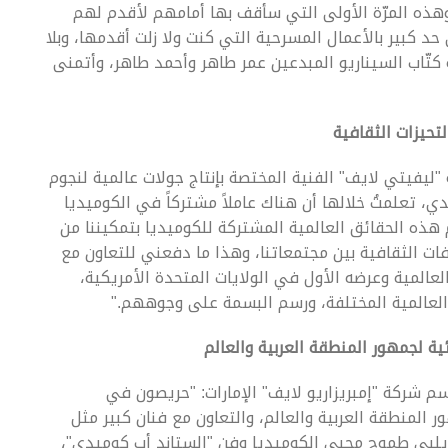
هذه المرّة الأولى التي سأقف بها أمامهم لأقدم لهم
 حد كبير بالأعمال المسرحية التي كنت ولا زلت أقدمها، وبلا
كتّاب السيناريو المبدعين عمر طاهر وأحمد طاهر، وأتمنى
لتحيزات الثقافية
ليفيتي لايف" الفنية المختصة بإنتاج جولات عالمية لنجوم
فني الكوميدي، تعلمتُ خلالها أن هناك عاملاً مشتركاً في الكوميديا
 هذه الحقائق العالمية المشتركة للكوميديا بتمكيننا من
افات الثقافية بين مجتمعاتنا، وهذا ما دفعني للتعاون مع
المية وعرضه الأول في الولايات المتحدة الأمريكية،
العالمية المختلفة، ورسم البسمة على وجوههم."
ة لجمهور المنطقة العربية والعالم
سم شركة "إمبريزاريو لايف" الإمارات: "حريصون في
 المنطقة العربية والعالم، والتعاون مع فنان كبير مثل
بي طموح محبي الكوميديا وفن "الستاند أب كوميدي"،