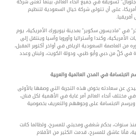
جلوبال" تسويقه في جميع أنحاء العالم، بينما تُعنى شركة
مريكا، على أن تتولى شركة خيال السعودية لتنظيم
أفريقيا.
ر" في "ماديسون سكوير" بمدينة نيويورك الأمريكية، يوم
ت الأمريكية، وكندا وأستراليا وأوروبا وآسيا وينتقل إلى
من العاصمة السعودية الرياض في أواخر أكتوبر المقبل،
ة في كلّ من دبي وأبو ظبي، ودولة الكويت، ولبنان وعدد
 الابتسامة في المدن العالمية والعربية
نيدي عن سعادته بخوض هذه التجربة التي وصفها بالأولى
في مختلف أنحاء العالم أمر غاية في الأهمية لكل فنان،
ر ويرسم الابتسامة على وجوههم والتعريف بخصوصية
منذ سنوات، بحكم شغفي ومحبتي للمسرح، ولطالما كانت
، فأنا عاشق للمسرح، قدمت الكثير من الأفلام