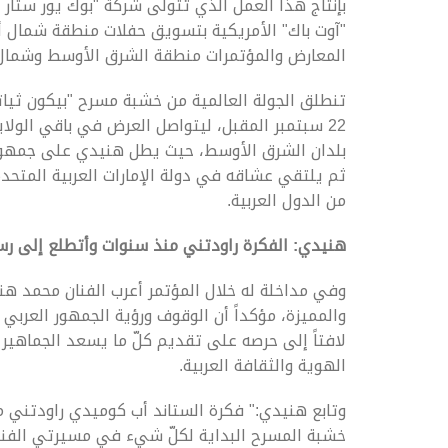
بإنتاج هذا العمل الذي تتولى شركة "بوك يور ستار 
"آوت باك" الأمريكية بتسويق حفلات منطقة شمال أ
المعارض والمؤتمرات منطقة الشرق الأوسط وشمال 
تنطلق الجولة العالمية من خشبة مسرح "بيكون ثيات
22 سبتمبر المقبل، ليتواصل العرض في باقي الولايا
بلدان الشرق الأوسط، حيث يطل هنيدي على جمهوره 
ثم يلتقي عشاقه في دولة الإمارات العربية المتحد
من الدول العربية.
هنيدي: الفكرة راودتني منذ سنوات وأتطلع إلى رسم
وفي مداخلة له خلال المؤتمر أعرب الفنان محمد ه
والمميزة، مؤكداً أن الوقوف ورؤية الجمهور العربي 
لافتاً إلى حرصه على تقديم كلّ ما يسعد الجماهي
الهوية والثقافة العربية.
وتابع هنيدي:" فكرة الستاند أب كوميدي راودتني 
خشبة المسرح البداية لكلّ شيء في مسيرتي الفنية