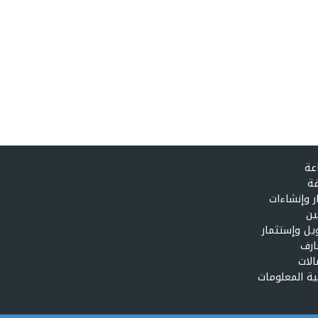
عة
ة
ر وإنشاءات
ين
يل وإستثمار
رف
الات
ية المعلومات