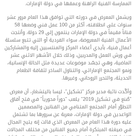
الممارسة الفنية الراهنة وعمقها في دولة الإمارات.
ويشمل المعرض في دورته التي توافق هذا العام مرور عشر
سنوات على انطلاقته، أكثر من 100 عمل فني وضعها 58
فناناً مقيماً في دولة الإمارات ينتمون إلى 29 دولة. وأنتجت
الأعمال الفنية المعروضة، سواء الفردية أو التي تتبع سلسلة
أعمال فنية، بأيدي أعضاء المركز والمنتسبين إليه والمشاركين
في ورش العمل والمدربين، وذلك خلال الأشهر الاثني عشر
الماضية، وهي تجسّد موضوعات عديدة مثل الحالة الإنسانية،
ونمو المجتمع الإماراتي، والتناول الساخر لثقافة الطعام
الحديثة، والتحرر الروحاني، وغيرها.
وأكّدت نائبة مدير مركز "تشكيل"، ليسا باليتشغار، أن معرض
"صُنع في تشكيل 2019" يلعب "دوراً محورياً" في فتح آفاق
التطوّر أمام المجتمع المتنامي من الفنانين والمصممين
الواعدين في دولة الإمارات، معربة عن سرورها بما تشتمل
عليه دورة هذا العام من المعرض الذي قالت إنه يتيح المجال
في صيغته المبتكرة أمام جميع الفنانين من مختلف المجالات