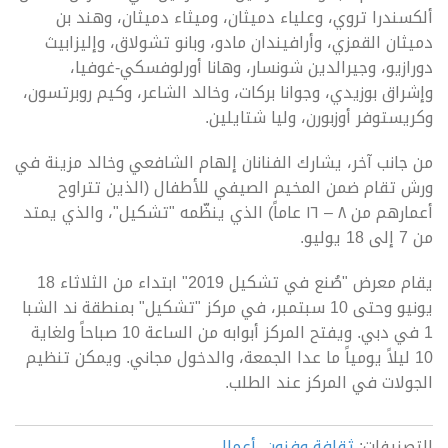
ألكسندرا تروي، وعلياء دميثان، وميثاء دميثان، وهند بن
دميثان القمزي، وأرافيندان مادو، وبانو تشولاق، وإليزابيث
دورازيو، وجيرالدين شونسار، وهانا أورلوفسكي-غوفيا،
وإشراق بوزيدي، وجوانا بركات، وخالد الشاعر، وكيم روبرتسون،
وكريستوفر أوزبورن، وليا شتايلين.
من جانب آخر، يشارك الفنانان إلهام الشافعي وخالد مزينة في
ورش تقام ضمن المخيم الصيفي للأطفال (الذين تتراوح
أعمارهم من ٨ – ١٦ عاماً) الذي ينظّمه "تشكيل"، والذي يمتد
من 7 إلى 18 يوليو.
يقام معرض "صُنع في تشكيل 2019" ابتداء من الثلاثاء 18
يونيو وحتى 10 سبتمبر، في مركز "تشكيل" بمنطقة ند الشبا
1 في دبي. ويفتح المركز أبوابه من الساعة 10 صباحاً ولغاية
10 ليلاً يومياً ما عدا الجمعة، والدخول مجاني. ويمكن تنظيم
الجولات في المركز عند الطلب.
التصنيفات:
ثقافة وفنون
,
أعمال