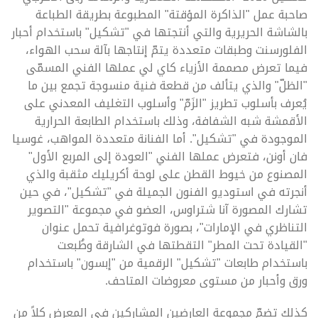
صاحبة عمل "الذاكرة المؤقتة" المطبوعة بطريقة الطباعة
بالشاشة الحريرية والتي أنتجتها في "تشكيل" باستخدام أحبار
الفلورسنت وطبقات متعددة يتمّ إنتاجها بآلة سحب الهواء،
فيما تعرض مصممة الأزياء كاي لي عملها الفني المسمّى
"الظلّ" والذي يتألف من قطعة فنية منسوجة تجمع بين ما
يُعرف بأسلوب تطريز "الزَمّ" وأسلوب التغليف المعدني على
الأقمشة شبه الشفافة، وذلك باستخدام الطابعة الحرارية
الموجودة في "تشكيل". أما الفنانة متعددة المواهب، غوسيا
فان أونن، فتعرض عملها الفني "العودة إلى المربع الأول"
المصنوع من خيوط القطن على لوحة أكريليك مثقبة والذي
أنجرته في استوديو الفنون الجميلة في "تشكيل"، في حين
تشارك المصورة آنا شتراوس، العضو في مجموعة "التصوير
التناظري في الإمارات"، بصورة فوتوغرافية تحمل عنوان
"القيادة تحت المطر" التقطتها في الشارقة وطُبعت
باستخدام طابعات "تشكيل" الرقمية من "إبسون" باستخدام
ورق وأحبار من مستوى معروضات المتاحف.
كذلك تضمّ مجموعة العارضين المشاركين في المعرض كلاً من