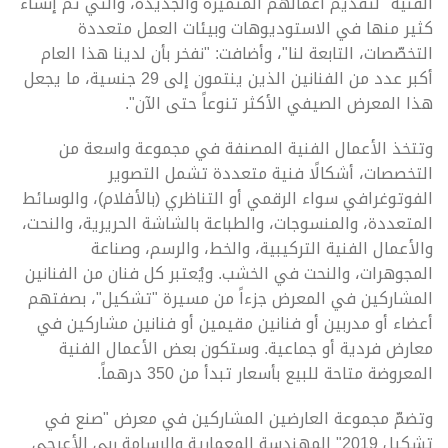
الفنية "لتقديم أعمالهم المتميزة والجديدة، والتي تم إنشاء
كثير منها في الاستوديوهات وبيئات العمل متعددة
التخصّصات، التابعة لنا"، وأضافت: "نفخر بأن لدينا هذا العام
أكبر عدد من الفنانين الذين ينتمون إلى 29 جنسية، ما يجعل
هذا المعرض الصيفي الأكثر تنوعاً حتى الآن".
وتتخذ الأعمال الفنية المصنفة في مجموعة واسعة من
التخصصات، أشكالًا فنية متعددة تشمل التصوير
الفوتوغرافي سواء الرقمي أو التناظري (بالأفلام)، والوسائط
المتعددة، والمنسوجات، والطباعة بالشاشة الحريرية، والنحت،
والأعمال الفنية التركيبية، والخط، والرسم، وصناعة
المجوهرات، والنحت في الخشب. ويُعتبر كل فنان من الفنانين
المشاركين في المعرض جزءاً من مسيرة "تشكيل"، بصفتهم
أعضاء أو مدربين أو فنانين مقيمين أو فنانين مشاركين في
معارض فردية أو جماعية. وستكون بعض الأعمال الفنية
المعروضة متاحة للبيع بأسعار تبدأ من 350 درهماً.
وتضمّ مجموعة العارضين المشاركين في معرض "صنع في
تشكيل 2019" المهندسة المعمارية والرسامة ربى الأعرجي